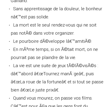
Galliano.
Sans apprentissage de la douleur, le bonheur
nâ€™est pas solide.
La mort est le seul rendez-vous qui ne soit
pas notÃ© dans votre organizer.
Le pourboire dÃ©veloppe lâ€™amitiÃ©.
En mÃªme temps, si on Ã©tait mort, on ne
pourrait pas se plaindre de la vie.
La vie est une suite de jeux tÃ©lÃ©visÃ©s :
dâ€™abord â€œTournez manÃ¨geâ€, puis
â€œLa roue de la fortuneâ€ et si tout se passe
bien â€œLe juste prixâ€.
Quand vous mourez, on passe vos films.
Câ€™est pour Ã§a que les gens font du