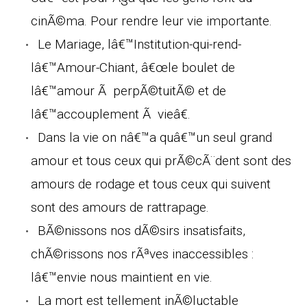
cinÃ©ma. Pour rendre leur vie importante.
Le Mariage, lâ€™Institution-qui-rend-
lâ€™Amour-Chiant, â€œle boulet de
lâ€™amour Ã perpÃ©tuitÃ© et de
lâ€™accouplement Ã vieâ€.
Dans la vie on nâ€™a quâ€™un seul grand
amour et tous ceux qui prÃ©cÃ¨dent sont des
amours de rodage et tous ceux qui suivent
sont des amours de rattrapage.
BÃ©nissons nos dÃ©sirs insatisfaits,
chÃ©rissons nos rÃªves inaccessibles :
lâ€™envie nous maintient en vie.
La mort est tellement inÃ©luctable