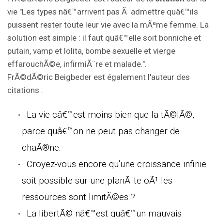
vie "Les types nâ€™arrivent pas Ã admettre quâ€™ils
puissent rester toute leur vie avec la mÃªme femme. La
solution est simple : il faut quâ€™elle soit bonniche et
putain, vamp et lolita, bombe sexuelle et vierge
effarouchÃ©e, infirmiÃ¨re et malade.".
FrÃ©dÃ©ric Beigbeder est également l'auteur des
citations :
La vie câ€™est moins bien que la tÃ©lÃ©,
parce quâ€™on ne peut pas changer de
chaÃ®ne.
Croyez-vous encore qu'une croissance infinie
soit possible sur une planÃ¨te oÃ¹ les
ressources sont limitÃ©es ?
La libertÃ© nâ€™est quâ€™un mauvais