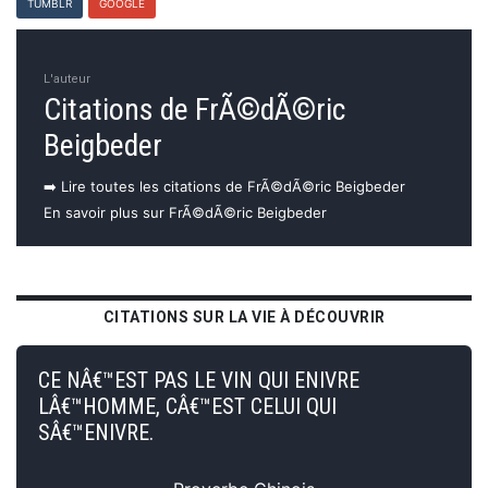
TUMBLR
GOOGLE
L'auteur
Citations de FrÃ©dÃ©ric
Beigbeder
➡️ Lire toutes les citations de FrÃ©dÃ©ric Beigbeder
En savoir plus sur FrÃ©dÃ©ric Beigbeder
CITATIONS SUR LA VIE À DÉCOUVRIR
CE NÂ€™EST PAS LE VIN QUI ENIVRE
LÂ€™HOMME, CÂ€™EST CELUI QUI
SÂ€™ENIVRE.