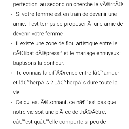
perfection, au second on cherche la vÃ©ritÃ©.
Si votre femme est en train de devenir une
amie, il est temps de proposer Ã une amie de
devenir votre femme.
Il existe une zone de flou artistique entre le
cÃ©libat dÃ©pressif et le mariage ennuyeux :
baptisons-la bonheur.
Tu connais la diffÃ©rence entre lâ€™amour
et lâ€™herpÃ¨s ? Lâ€™herpÃ¨s dure toute la
vie.
Ce qui est Ã©tonnant, ce nâ€™est pas que
notre vie soit une piÃ¨ce de thÃ©Ã¢tre,
câ€™est quâ€™elle comporte si peu de