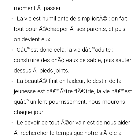
moment Ã passer.
La vie est humiliante de simplicitÃ© : on fait
tout pour Ã©chapper Ã ses parents, et puis
on devient eux.
Câ€™est donc cela, la vie dâ€™adulte :
construire des chÃ¢teaux de sable, puis sauter
dessus Ã pieds joints.
La beautÃ© finit en laideur, le destin de la
jeunesse est dâ€™Ãªtre flÃ©trie, la vie nâ€™est
quâ€™un lent pourrissement, nous mourons
chaque jour.
Le devoir de tout Ã©crivain est de nous aider
Ã rechercher le temps que notre siÃ¨cle a