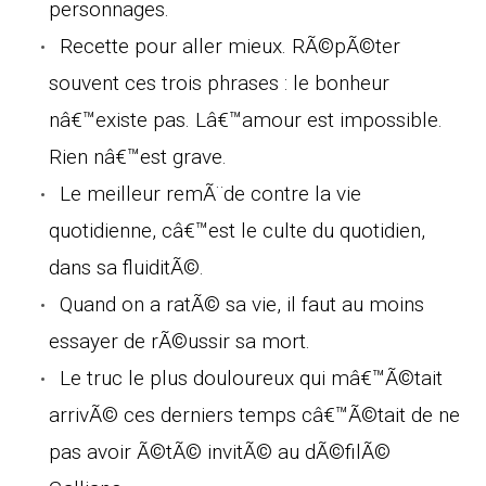
personnages.
Recette pour aller mieux. RÃ©pÃ©ter
souvent ces trois phrases : le bonheur
nâ€™existe pas. Lâ€™amour est impossible.
Rien nâ€™est grave.
Le meilleur remÃ¨de contre la vie
quotidienne, câ€™est le culte du quotidien,
dans sa fluiditÃ©.
Quand on a ratÃ© sa vie, il faut au moins
essayer de rÃ©ussir sa mort.
Le truc le plus douloureux qui mâ€™Ã©tait
arrivÃ© ces derniers temps câ€™Ã©tait de ne
pas avoir Ã©tÃ© invitÃ© au dÃ©filÃ©