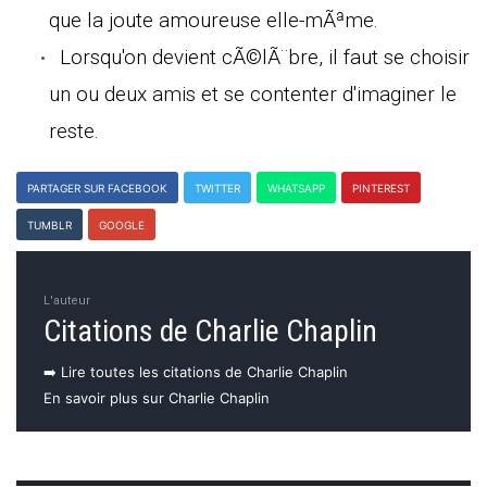
que la joute amoureuse elle-mÃªme.
Lorsqu'on devient cÃ©lÃ¨bre, il faut se choisir
un ou deux amis et se contenter d'imaginer le
reste.
PARTAGER SUR FACEBOOK
TWITTER
WHATSAPP
PINTEREST
TUMBLR
GOOGLE
L'auteur
Citations de Charlie Chaplin
➡️ Lire toutes les citations de Charlie Chaplin
En savoir plus sur Charlie Chaplin