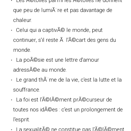
Les Ã©toiles parmi les Ã©toiles ne donnent
que peu de lumiÃ¨re et pas davantage de
chaleur.
Celui qui a captivÃ© le monde, peut
continuer, s'il reste Ã l'Ã©cart des gens du
monde.
La poÃ©sie est une lettre d'amour
adressÃ©e au monde.
Le grand thÃ¨me de la vie, c'est la lutte et la
souffrance.
La foi est l'Ã©lÃ©ment prÃ©curseur de
toutes nos idÃ©es : c'est un prolongement de
l'esprit.
La sexualitÃ© ne constitue pas l'Ã©lÃ©ment