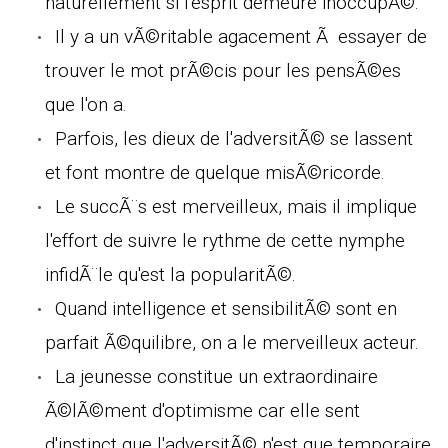
naturellement si l'esprit demeure inoccupÃ©.
Il y a un vÃ©ritable agacement Ã essayer de
trouver le mot prÃ©cis pour les pensÃ©es
que l'on a.
Parfois, les dieux de l'adversitÃ© se lassent
et font montre de quelque misÃ©ricorde.
Le succÃ¨s est merveilleux, mais il implique
l'effort de suivre le rythme de cette nymphe
infidÃ¨le qu'est la popularitÃ©.
Quand intelligence et sensibilitÃ© sont en
parfait Ã©quilibre, on a le merveilleux acteur.
La jeunesse constitue un extraordinaire
Ã©lÃ©ment d'optimisme car elle sent
d'instinct que l'adversitÃ© n'est que temporaire