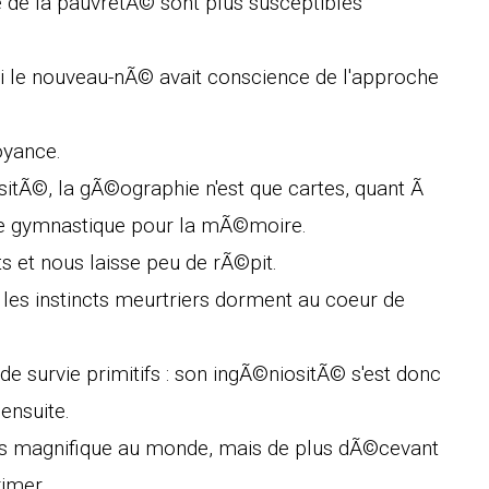
©e de la pauvretÃ© sont plus susceptibles
 si le nouveau-nÃ© avait conscience de l'approche
oyance.
ersitÃ©, la gÃ©ographie n'est que cartes, quant Ã
une gymnastique pour la mÃ©moire.
ts et nous laisse peu de rÃ©pit.
 les instincts meurtriers dorment au coeur de
e survie primitifs : son ingÃ©niositÃ© s'est donc
ensuite.
plus magnifique au monde, mais de plus dÃ©cevant
rimer.