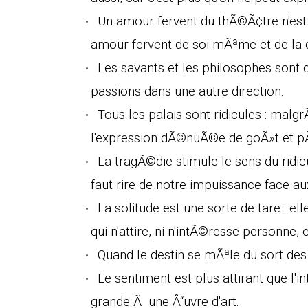
Un amour fervent du thÃ©Ã¢tre n'est pa
amour fervent de soi-mÃªme et de la c
Les savants et les philosophes sont 
passions dans une autre direction.
Tous les palais sont ridicules : malgr
l'expression dÃ©nuÃ©e de goÃ»t et pÃ©
La tragÃ©die stimule le sens du ridicul
faut rire de notre impuissance face au
La solitude est une sorte de tare : el
qui n'attire, ni n'intÃ©resse personne,
Quand le destin se mÃªle du sort des 
Le sentiment est plus attirant que l'i
grande Ã une Å“uvre d'art.