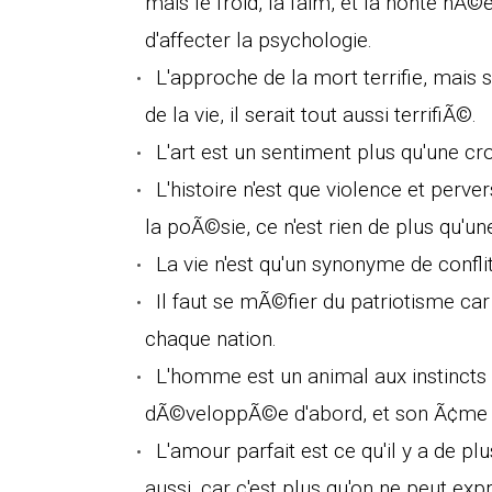
mais le froid, la faim, et la honte nÃ
d'affecter la psychologie.
L'approche de la mort terrifie, mais
de la vie, il serait tout aussi terrifiÃ©.
L'art est un sentiment plus qu'une cr
L'histoire n'est que violence et perv
la poÃ©sie, ce n'est rien de plus qu'
La vie n'est qu'un synonyme de confli
Il faut se mÃ©fier du patriotisme car
chaque nation.
L'homme est un animal aux instincts d
dÃ©veloppÃ©e d'abord, et son Ã¢me 
L'amour parfait est ce qu'il y a de 
aussi, car c'est plus qu'on ne peut exp