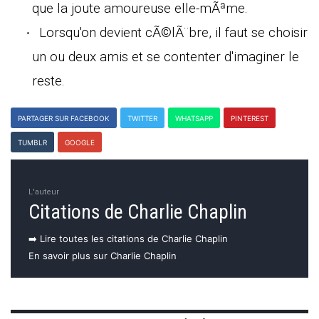
que la joute amoureuse elle-mÃªme.
Lorsqu'on devient cÃ©lÃ¨bre, il faut se choisir
un ou deux amis et se contenter d'imaginer le
reste.
PARTAGER SUR FACEBOOK
TWITTER
WHATSAPP
PINTEREST
TUMBLR
GOOGLE
L'auteur
Citations de Charlie Chaplin
➡️ Lire toutes les citations de Charlie Chaplin
En savoir plus sur Charlie Chaplin