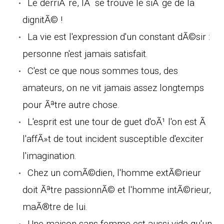
Le derriÃ¨re, lÃ se trouve le siÃ¨ge de la
dignitÃ© !
La vie est l'expression d'un constant dÃ©sir :
personne n'est jamais satisfait.
C'est ce que nous sommes tous, des
amateurs, on ne vit jamais assez longtemps
pour Ãªtre autre chose.
L'esprit est une tour de guet d'oÃ¹ l'on est Ã
l'affÃ»t de tout incident susceptible d'exciter
l'imagination.
Chez un comÃ©dien, l'homme extÃ©rieur
doit Ãªtre passionnÃ© et l'homme intÃ©rieur,
maÃ®tre de lui.
Une maison sans femme est aussi vide qu'un