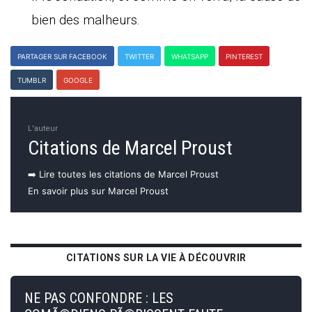
bien des malheurs.
PARTAGER SUR FACEBOOK
TWITTER
WHATSAPP
PINTEREST
TUMBLR
GOOGLE
L'auteur
Citations de Marcel Proust
➡️ Lire toutes les citations de Marcel Proust
En savoir plus sur Marcel Proust
CITATIONS SUR LA VIE À DÉCOUVRIR
NE PAS CONFONDRE : LES