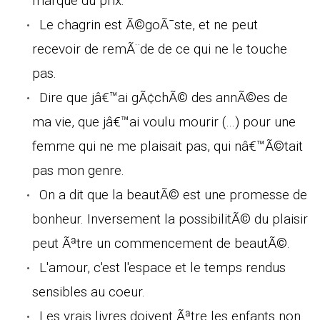
marque du prix.
Le chagrin est Ã©goÃ¯ste, et ne peut
recevoir de remÃ¨de de ce qui ne le touche
pas.
Dire que jâ€™ai gÃ¢chÃ© des annÃ©es de
ma vie, que jâ€™ai voulu mourir (...) pour une
femme qui ne me plaisait pas, qui nâ€™Ã©tait
pas mon genre.
On a dit que la beautÃ© est une promesse de
bonheur. Inversement la possibilitÃ© du plaisir
peut Ãªtre un commencement de beautÃ©.
L'amour, c'est l'espace et le temps rendus
sensibles au coeur.
Les vrais livres doivent Ãªtre les enfants non