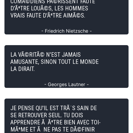
COMÃ©DIENS PÃ©RISSENT FAUTE
D'ÃªTRE LOUÃ©S, LES HOMMES
VRAIS FAUTE D'ÃªTRE AIMÃ©S.
- Friedrich Nietzsche -
LA VÃ©RITÃ© N'EST JAMAIS
AMUSANTE, SINON TOUT LE MONDE
LA DIRAIT.
- Georges Lautner -
JE PENSE QU'IL EST TRÃ¨S SAIN DE
SE RETROUVER SEUL. TU DOIS
APPRENDRE Ã ÃªTRE BIEN AVEC TOI-
MÃªME ET Ã NE PAS TE DÃ©FINIR