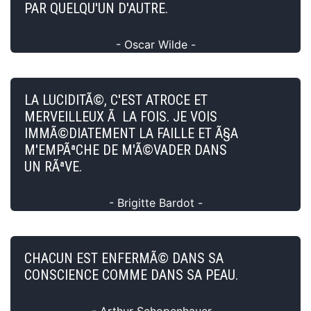
PAR QUELQU'UN D'AUTRE.
- Oscar Wilde -
LA LUCIDITÃ©, C'EST ATROCE ET
MERVEILLEUX Ã LA FOIS. JE VOIS
IMMÃ©DIATEMENT LA FAILLE ET Ã§A
M'EMPÃªCHE DE M'Ã©VADER DANS
UN RÃªVE.
- Brigitte Bardot -
CHACUN EST ENFERMÃ© DANS SA
CONSCIENCE COMME DANS SA PEAU.
- Arthur Schopenhauer -