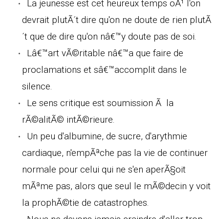
La jeunesse est cet heureux temps oÃ¹ l'on
devrait plutÃ´t dire qu'on ne doute de rien plutÃ
´t que de dire qu'on nâ€™y doute pas de soi.
Lâ€™art vÃ©ritable nâ€™a que faire de
proclamations et sâ€™accomplit dans le
silence.
Le sens critique est soumission Ã la
rÃ©alitÃ© intÃ©rieure.
Un peu d'albumine, de sucre, d'arythmie
cardiaque, n'empÃªche pas la vie de continuer
normale pour celui qui ne s'en aperÃ§oit
mÃªme pas, alors que seul le mÃ©decin y voit
la prophÃ©tie de catastrophes.