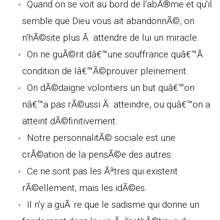
Quand on se voit au bord de l'abÃ®me et qu'il
semble que Dieu vous ait abandonnÃ©, on
n'hÃ©site plus Ã attendre de lui un miracle.
On ne guÃ©rit dâ€™une souffrance quâ€™Ã
condition de lâ€™Ã©prouver pleinement.
On dÃ©daigne volontiers un but quâ€™on
nâ€™a pas rÃ©ussi Ã atteindre, ou quâ€™on a
atteint dÃ©finitivement.
Notre personnalitÃ© sociale est une
crÃ©ation de la pensÃ©e des autres.
Ce ne sont pas les Ãªtres qui existent
rÃ©ellement, mais les idÃ©es.
Il n'y a guÃ¨re que le sadisme qui donne un