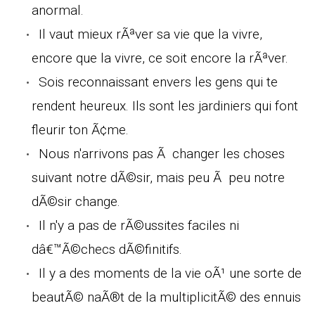
anormal.
Il vaut mieux rÃªver sa vie que la vivre,
encore que la vivre, ce soit encore la rÃªver.
Sois reconnaissant envers les gens qui te
rendent heureux. Ils sont les jardiniers qui font
fleurir ton Ã¢me.
Nous n'arrivons pas Ã changer les choses
suivant notre dÃ©sir, mais peu Ã peu notre
dÃ©sir change.
Il n'y a pas de rÃ©ussites faciles ni
dâ€™Ã©checs dÃ©finitifs.
Il y a des moments de la vie oÃ¹ une sorte de
beautÃ© naÃ®t de la multiplicitÃ© des ennuis