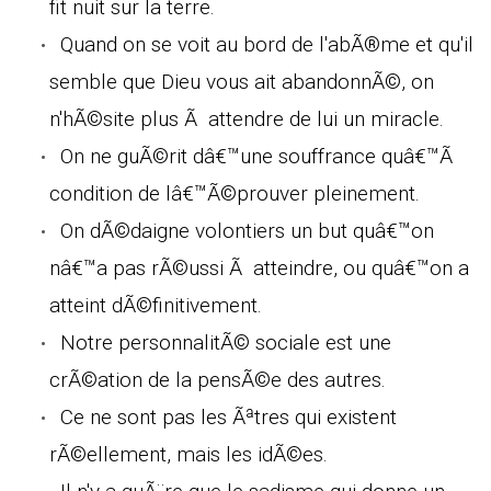
fit nuit sur la terre.
Quand on se voit au bord de l'abÃ®me et qu'il
semble que Dieu vous ait abandonnÃ©, on
n'hÃ©site plus Ã attendre de lui un miracle.
On ne guÃ©rit dâ€™une souffrance quâ€™Ã
condition de lâ€™Ã©prouver pleinement.
On dÃ©daigne volontiers un but quâ€™on
nâ€™a pas rÃ©ussi Ã atteindre, ou quâ€™on a
atteint dÃ©finitivement.
Notre personnalitÃ© sociale est une
crÃ©ation de la pensÃ©e des autres.
Ce ne sont pas les Ãªtres qui existent
rÃ©ellement, mais les idÃ©es.