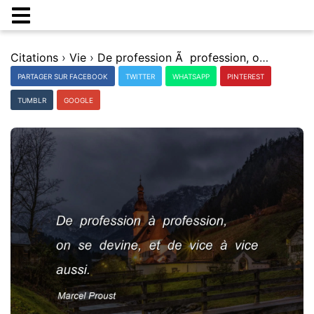
Citations
›
Vie
›
De profession Ã profession, on se devine, et de vice Ã vice aussi.
PARTAGER SUR FACEBOOK
TWITTER
WHATSAPP
PINTEREST
TUMBLR
GOOGLE