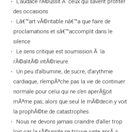
L'audace rÃ©ussit Ã ceux qui savent profiter
des occasions.
Lâ€™art vÃ©ritable nâ€™a que faire de
proclamations et sâ€™accomplit dans le
silence.
Le sens critique est soumission Ã la
rÃ©alitÃ© intÃ©rieure.
Un peu d'albumine, de sucre, d'arythmie
cardiaque, n'empÃªche pas la vie de continuer
normale pour celui qui ne s'en aperÃ§oit
mÃªme pas, alors que seul le mÃ©decin y voit
la prophÃ©tie de catastrophes.
Nous ne devons jamais craindre d'aller trop
loin car la rÃ©ussite se trouve juste aprÃ¨s.