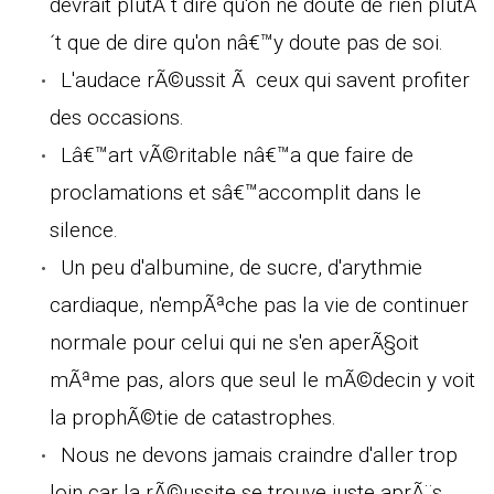
devrait plutÃ´t dire qu'on ne doute de rien plutÃ
´t que de dire qu'on nâ€™y doute pas de soi.
L'audace rÃ©ussit Ã ceux qui savent profiter
des occasions.
Lâ€™art vÃ©ritable nâ€™a que faire de
proclamations et sâ€™accomplit dans le
silence.
Un peu d'albumine, de sucre, d'arythmie
cardiaque, n'empÃªche pas la vie de continuer
normale pour celui qui ne s'en aperÃ§oit
mÃªme pas, alors que seul le mÃ©decin y voit
la prophÃ©tie de catastrophes.
Nous ne devons jamais craindre d'aller trop
loin car la rÃ©ussite se trouve juste aprÃ¨s.