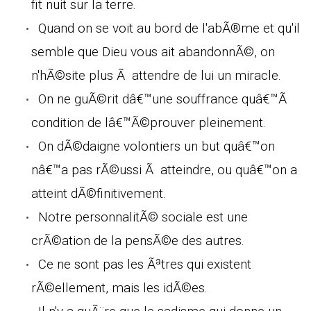
fit nuit sur la terre.
Quand on se voit au bord de l'abÃ®me et qu'il
semble que Dieu vous ait abandonnÃ©, on
n'hÃ©site plus Ã attendre de lui un miracle.
On ne guÃ©rit dâ€™une souffrance quâ€™Ã
condition de lâ€™Ã©prouver pleinement.
On dÃ©daigne volontiers un but quâ€™on
nâ€™a pas rÃ©ussi Ã atteindre, ou quâ€™on a
atteint dÃ©finitivement.
Notre personnalitÃ© sociale est une
crÃ©ation de la pensÃ©e des autres.
Ce ne sont pas les Ãªtres qui existent
rÃ©ellement, mais les idÃ©es.