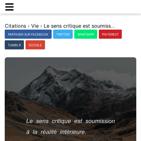
Citations
›
Vie
›
Le sens critique est soumission Ã la rÃ©alitÃ© intÃ©rieure.
PARTAGER SUR FACEBOOK
TWITTER
WHATSAPP
PINTEREST
TUMBLR
GOOGLE