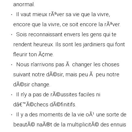
anormal.
Il vaut mieux rÃªver sa vie que la vivre,
encore que la vivre, ce soit encore la rÃªver.
Sois reconnaissant envers les gens qui te
rendent heureux. Ils sont les jardiniers qui font
fleurir ton Ã¢me.
Nous n'arrivons pas Ã changer les choses
suivant notre dÃ©sir, mais peu Ã peu notre
dÃ©sir change.
Il n'y a pas de rÃ©ussites faciles ni
dâ€™Ã©checs dÃ©finitifs.
Il y a des moments de la vie oÃ¹ une sorte de
beautÃ© naÃ®t de la multiplicitÃ© des ennuis