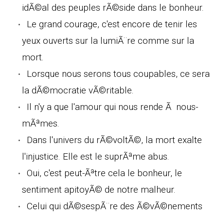
idÃ©al des peuples rÃ©side dans le bonheur.
Le grand courage, c'est encore de tenir les
yeux ouverts sur la lumiÃ¨re comme sur la
mort.
Lorsque nous serons tous coupables, ce sera
la dÃ©mocratie vÃ©ritable.
Il n'y a que l'amour qui nous rende Ã nous-
mÃªmes.
Dans l'univers du rÃ©voltÃ©, la mort exalte
l'injustice. Elle est le suprÃªme abus.
Oui, c'est peut-Ãªtre cela le bonheur, le
sentiment apitoyÃ© de notre malheur.
Celui qui dÃ©sespÃ¨re des Ã©vÃ©nements