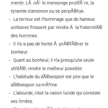
mentir. LÃ oÃ¹ le mensonge prolifÃ¨re, la
tyrannie s'annonce ou se perpÃ©tue.
La terreur est l'hommage que de haineux
solitaires finissent par rendre Ã la fraternitÃ©
des hommes.
Il n'y a pas de honte Ã prÃ©fÃ©rer le
bonheur.
Quant au bonheur, il n'a presqu'une seule
utilitÃ©, rendre le malheur possible.
L'habitude du dÃ©sespoir est pire que le
dÃ©sespoir lui-mÃªme.
L'absurde, c'est la raison lucide qui constate
ses limites.