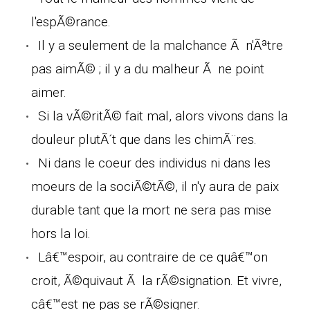
l'espÃ©rance.
Il y a seulement de la malchance Ã n'Ãªtre
pas aimÃ© ; il y a du malheur Ã ne point
aimer.
Si la vÃ©ritÃ© fait mal, alors vivons dans la
douleur plutÃ´t que dans les chimÃ¨res.
Ni dans le coeur des individus ni dans les
moeurs de la sociÃ©tÃ©, il n'y aura de paix
durable tant que la mort ne sera pas mise
hors la loi.
Lâ€™espoir, au contraire de ce quâ€™on
croit, Ã©quivaut Ã la rÃ©signation. Et vivre,
câ€™est ne pas se rÃ©signer.