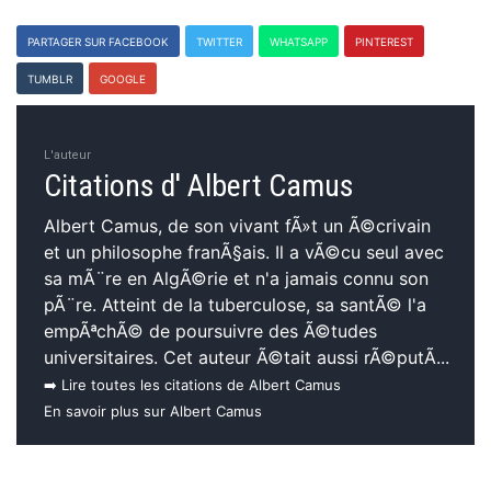
PARTAGER SUR FACEBOOK
TWITTER
WHATSAPP
PINTEREST
TUMBLR
GOOGLE
L'auteur
Citations d' Albert Camus
Albert Camus, de son vivant fÃ»t un Ã©crivain
et un philosophe franÃ§ais. Il a vÃ©cu seul avec
sa mÃ¨re en AlgÃ©rie et n'a jamais connu son
pÃ¨re. Atteint de la tuberculose, sa santÃ© l'a
empÃªchÃ© de poursuivre des Ã©tudes
universitaires. Cet auteur Ã©tait aussi rÃ©putÃ...
➡️ Lire toutes les citations de Albert Camus
En savoir plus sur Albert Camus