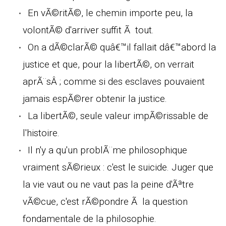
En vÃ©ritÃ©, le chemin importe peu, la
volontÃ© d'arriver suffit Ã tout.
On a dÃ©clarÃ© quâ€™il fallait dâ€™abord la
justice et que, pour la libertÃ©, on verrait
aprÃ¨sÂ ; comme si des esclaves pouvaient
jamais espÃ©rer obtenir la justice.
La libertÃ©, seule valeur impÃ©rissable de
l'histoire.
Il n'y a qu'un problÃ¨me philosophique
vraiment sÃ©rieux : c'est le suicide. Juger que
la vie vaut ou ne vaut pas la peine d'Ãªtre
vÃ©cue, c'est rÃ©pondre Ã la question
fondamentale de la philosophie.