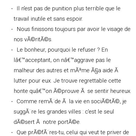
Il n'est pas de punition plus terrible que le
travail inutile et sans espoir.
Nous finissons toujours par avoir le visage de
nos vÃ©ritÃ©s.
Le bonheur, pourquoi le refuser ? En
lâ€™acceptant, on nâ€™aggrave pas le
malheur des autres et mÃªme Ã§a aide Ã
lutter pour eux. Je trouve regrettable cette
honte quâ€™on Ã©prouve Ã se sentir heureux.
Comme remÃ¨de Ã la vie en sociÃ©tÃ©, je
suggÃ¨re les grandes villes : c'est le seul
dÃ©sert Ã notre portÃ©e.
Que prÃ©fÃ¨res-tu, celui qui veut te priver de