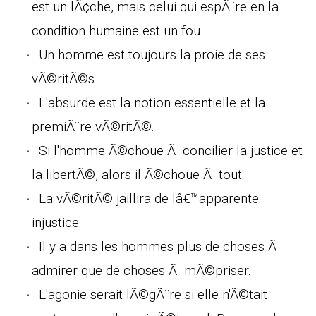
est un lÃ¢che, mais celui qui espÃ¨re en la
condition humaine est un fou.
Un homme est toujours la proie de ses
vÃ©ritÃ©s.
L'absurde est la notion essentielle et la
premiÃ¨re vÃ©ritÃ©.
Si l'homme Ã©choue Ã concilier la justice et
la libertÃ©, alors il Ã©choue Ã tout.
La vÃ©ritÃ© jaillira de lâ€™apparente
injustice.
Il y a dans les hommes plus de choses Ã
admirer que de choses Ã mÃ©priser.
L'agonie serait lÃ©gÃ¨re si elle n'Ã©tait