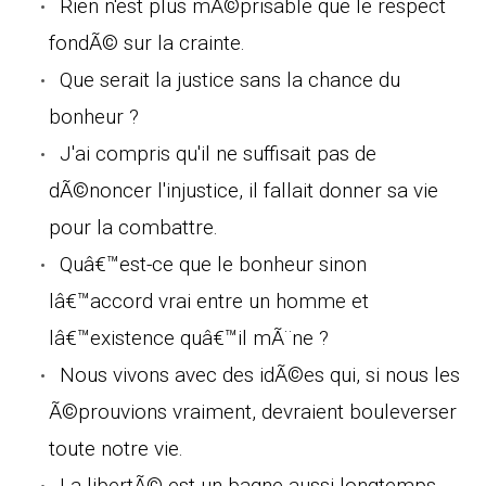
Rien n'est plus mÃ©prisable que le respect
fondÃ© sur la crainte.
Que serait la justice sans la chance du
bonheur ?
J'ai compris qu'il ne suffisait pas de
dÃ©noncer l'injustice, il fallait donner sa vie
pour la combattre.
Quâ€™est-ce que le bonheur sinon
lâ€™accord vrai entre un homme et
lâ€™existence quâ€™il mÃ¨ne ?
Nous vivons avec des idÃ©es qui, si nous les
Ã©prouvions vraiment, devraient bouleverser
toute notre vie.
La libertÃ© est un bagne aussi longtemps