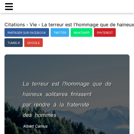
Citations
›
Vie
›
PARTAGER SUR FACEBOOK
TWITTER
WHATSAPP
PINTEREST
TUMBLR
GOOGLE