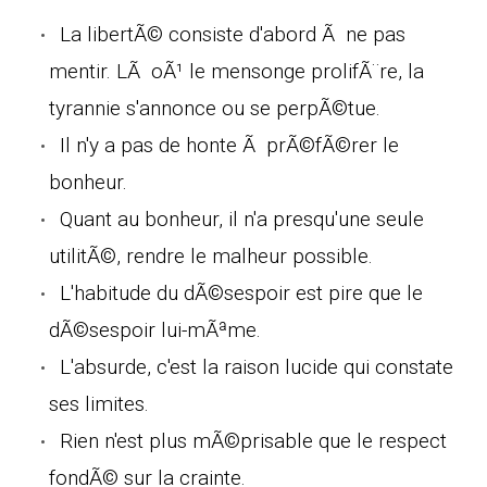
La libertÃ© consiste d'abord Ã ne pas
mentir. LÃ oÃ¹ le mensonge prolifÃ¨re, la
tyrannie s'annonce ou se perpÃ©tue.
Il n'y a pas de honte Ã prÃ©fÃ©rer le
bonheur.
Quant au bonheur, il n'a presqu'une seule
utilitÃ©, rendre le malheur possible.
L'habitude du dÃ©sespoir est pire que le
dÃ©sespoir lui-mÃªme.
L'absurde, c'est la raison lucide qui constate
ses limites.
Rien n'est plus mÃ©prisable que le respect
fondÃ© sur la crainte.