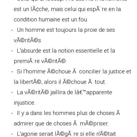
est un lÃ¢che, mais celui qui espÃ¨re en la
condition humaine est un fou.
Un homme est toujours la proie de ses
vÃ©ritÃ©s.
L'absurde est la notion essentielle et la
premiÃ¨re vÃ©ritÃ©.
Si l'homme Ã©choue Ã concilier la justice et
la libertÃ©, alors il Ã©choue Ã tout.
La vÃ©ritÃ© jaillira de lâ€™apparente
injustice.
Il y a dans les hommes plus de choses Ã
admirer que de choses Ã mÃ©priser.
L'agonie serait lÃ©gÃ¨re si elle n'Ã©tait