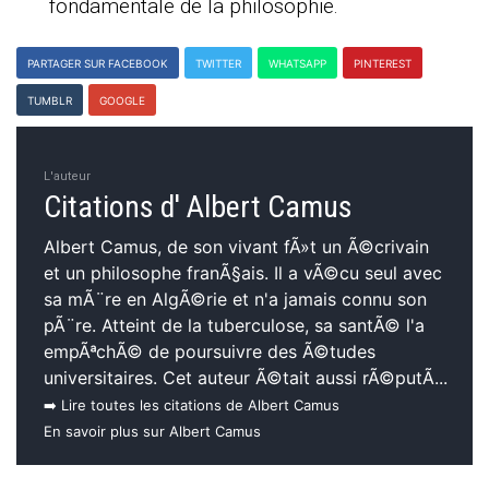
fondamentale de la philosophie.
PARTAGER SUR FACEBOOK
TWITTER
WHATSAPP
PINTEREST
TUMBLR
GOOGLE
L'auteur
Citations d' Albert Camus
Albert Camus, de son vivant fÃ»t un Ã©crivain
et un philosophe franÃ§ais. Il a vÃ©cu seul avec
sa mÃ¨re en AlgÃ©rie et n'a jamais connu son
pÃ¨re. Atteint de la tuberculose, sa santÃ© l'a
empÃªchÃ© de poursuivre des Ã©tudes
universitaires. Cet auteur Ã©tait aussi rÃ©putÃ...
➡️ Lire toutes les citations de Albert Camus
En savoir plus sur Albert Camus