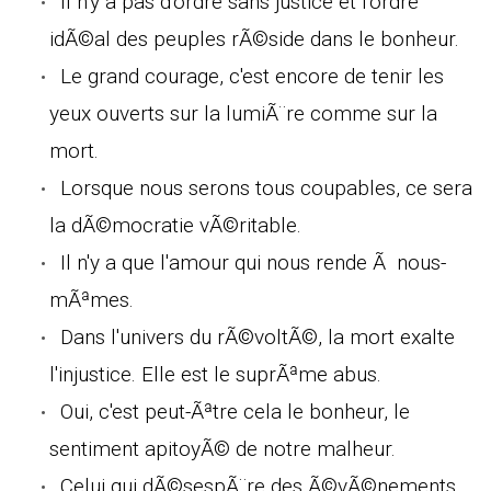
Il n'y a pas d'ordre sans justice et l'ordre
idÃ©al des peuples rÃ©side dans le bonheur.
Le grand courage, c'est encore de tenir les
yeux ouverts sur la lumiÃ¨re comme sur la
mort.
Lorsque nous serons tous coupables, ce sera
la dÃ©mocratie vÃ©ritable.
Il n'y a que l'amour qui nous rende Ã nous-
mÃªmes.
Dans l'univers du rÃ©voltÃ©, la mort exalte
l'injustice. Elle est le suprÃªme abus.
Oui, c'est peut-Ãªtre cela le bonheur, le
sentiment apitoyÃ© de notre malheur.
Celui qui dÃ©sespÃ¨re des Ã©vÃ©nements