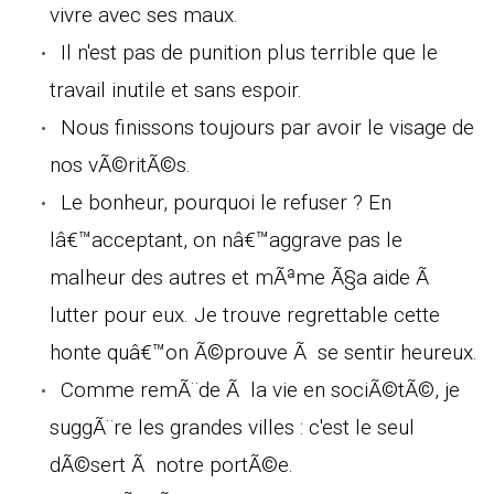
vivre avec ses maux.
Il n'est pas de punition plus terrible que le
travail inutile et sans espoir.
Nous finissons toujours par avoir le visage de
nos vÃ©ritÃ©s.
Le bonheur, pourquoi le refuser ? En
lâ€™acceptant, on nâ€™aggrave pas le
malheur des autres et mÃªme Ã§a aide Ã
lutter pour eux. Je trouve regrettable cette
honte quâ€™on Ã©prouve Ã se sentir heureux.
Comme remÃ¨de Ã la vie en sociÃ©tÃ©, je
suggÃ¨re les grandes villes : c'est le seul
dÃ©sert Ã notre portÃ©e.