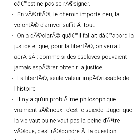
câ€™est ne pas se rÃ©signer.
En vÃ©ritÃ©, le chemin importe peu, la
volontÃ© d'arriver suffit Ã tout.
On a dÃ©clarÃ© quâ€™il fallait dâ€™abord la
justice et que, pour la libertÃ©, on verrait
aprÃ¨sÂ ; comme si des esclaves pouvaient
jamais espÃ©rer obtenir la justice.
La libertÃ©, seule valeur impÃ©rissable de
l'histoire.
Il n'y a qu'un problÃ¨me philosophique
vraiment sÃ©rieux : c'est le suicide. Juger que
la vie vaut ou ne vaut pas la peine d'Ãªtre
vÃ©cue, c'est rÃ©pondre Ã la question