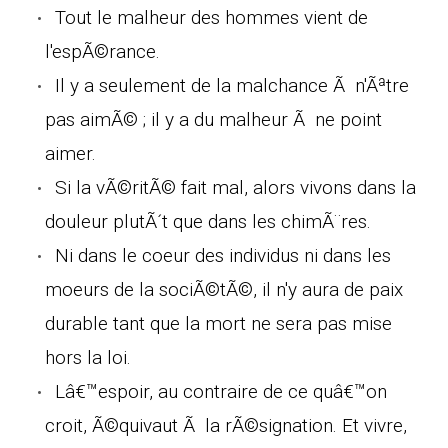
Tout le malheur des hommes vient de
l'espÃ©rance.
Il y a seulement de la malchance Ã n'Ãªtre
pas aimÃ© ; il y a du malheur Ã ne point
aimer.
Si la vÃ©ritÃ© fait mal, alors vivons dans la
douleur plutÃ´t que dans les chimÃ¨res.
Ni dans le coeur des individus ni dans les
moeurs de la sociÃ©tÃ©, il n'y aura de paix
durable tant que la mort ne sera pas mise
hors la loi.
Lâ€™espoir, au contraire de ce quâ€™on
croit, Ã©quivaut Ã la rÃ©signation. Et vivre,