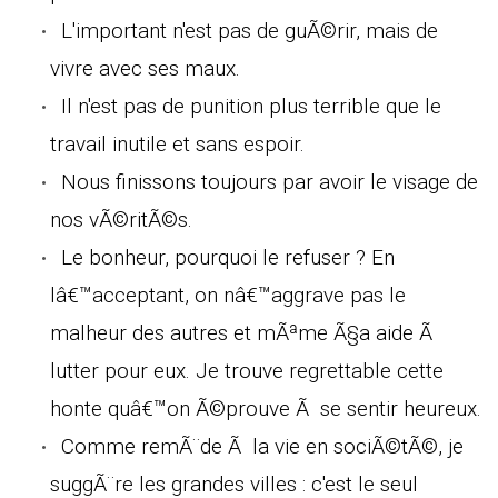
L'important n'est pas de guÃ©rir, mais de
vivre avec ses maux.
Il n'est pas de punition plus terrible que le
travail inutile et sans espoir.
Nous finissons toujours par avoir le visage de
nos vÃ©ritÃ©s.
Le bonheur, pourquoi le refuser ? En
lâ€™acceptant, on nâ€™aggrave pas le
malheur des autres et mÃªme Ã§a aide Ã
lutter pour eux. Je trouve regrettable cette
honte quâ€™on Ã©prouve Ã se sentir heureux.
Comme remÃ¨de Ã la vie en sociÃ©tÃ©, je
suggÃ¨re les grandes villes : c'est le seul