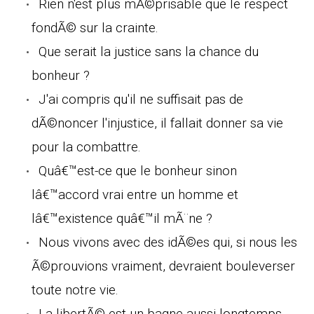
Rien n'est plus mÃ©prisable que le respect
fondÃ© sur la crainte.
Que serait la justice sans la chance du
bonheur ?
J'ai compris qu'il ne suffisait pas de
dÃ©noncer l'injustice, il fallait donner sa vie
pour la combattre.
Quâ€™est-ce que le bonheur sinon
lâ€™accord vrai entre un homme et
lâ€™existence quâ€™il mÃ¨ne ?
Nous vivons avec des idÃ©es qui, si nous les
Ã©prouvions vraiment, devraient bouleverser
toute notre vie.
La libertÃ© est un bagne aussi longtemps