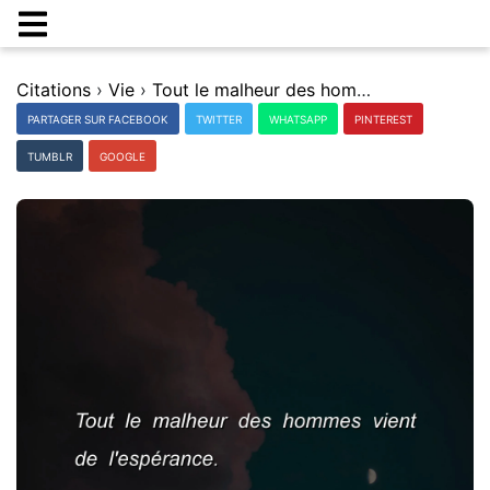
Citations
›
Vie
›
Tout le malheur des hommes vient de l'espÃ©rance.
PARTAGER SUR FACEBOOK
TWITTER
WHATSAPP
PINTEREST
TUMBLR
GOOGLE