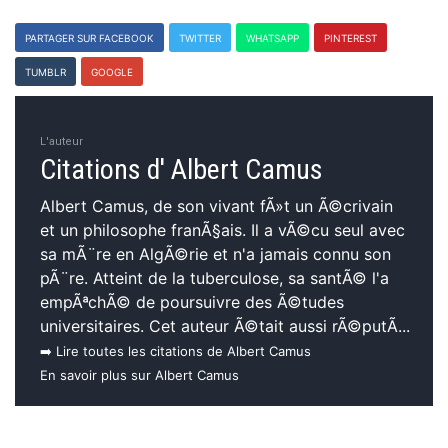
PARTAGER SUR FACEBOOK
TWITTER
WHATSAPP
PINTEREST
TUMBLR
GOOGLE
L'auteur
Citations d' Albert Camus
Albert Camus, de son vivant fÃ»t un Ã©crivain
et un philosophe franÃ§ais. Il a vÃ©cu seul avec
sa mÃ¨re en AlgÃ©rie et n'a jamais connu son
pÃ¨re. Atteint de la tuberculose, sa santÃ© l'a
empÃªchÃ© de poursuivre des Ã©tudes
universitaires. Cet auteur Ã©tait aussi rÃ©putÃ...
➡️ Lire toutes les citations de Albert Camus
En savoir plus sur Albert Camus