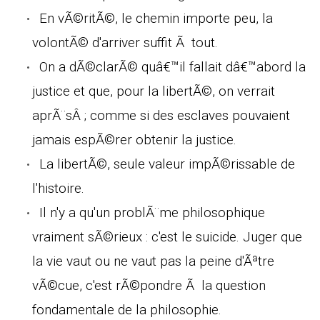
En vÃ©ritÃ©, le chemin importe peu, la
volontÃ© d'arriver suffit Ã tout.
On a dÃ©clarÃ© quâ€™il fallait dâ€™abord la
justice et que, pour la libertÃ©, on verrait
aprÃ¨sÂ ; comme si des esclaves pouvaient
jamais espÃ©rer obtenir la justice.
La libertÃ©, seule valeur impÃ©rissable de
l'histoire.
Il n'y a qu'un problÃ¨me philosophique
vraiment sÃ©rieux : c'est le suicide. Juger que
la vie vaut ou ne vaut pas la peine d'Ãªtre
vÃ©cue, c'est rÃ©pondre Ã la question
fondamentale de la philosophie.