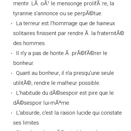
mentir. LÃ oÃ¹ le mensonge prolifÃ¨re, la
tyrannie s'annonce ou se perpÃ©tue.
La terreur est l'hommage que de haineux
solitaires finissent par rendre Ã la fraternitÃ©
des hommes.
Il n'y a pas de honte Ã prÃ©fÃ©rer le
bonheur.
Quant au bonheur, il n'a presqu'une seule
utilitÃ©, rendre le malheur possible.
L'habitude du dÃ©sespoir est pire que le
dÃ©sespoir lui-mÃªme.
L'absurde, c'est la raison lucide qui constate
ses limites.