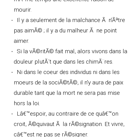
mourir.
Il y a seulement de la malchance Ã n'Ãªtre
pas aimÃ© ; il y a du malheur Ã ne point
aimer.
Si la vÃ©ritÃ© fait mal, alors vivons dans la
douleur plutÃ´t que dans les chimÃ¨res.
Ni dans le coeur des individus ni dans les
moeurs de la sociÃ©tÃ©, il n'y aura de paix
durable tant que la mort ne sera pas mise
hors la loi.
Lâ€™espoir, au contraire de ce quâ€™on
croit, Ã©quivaut Ã la rÃ©signation. Et vivre,
câ€™est ne pas se rÃ©signer.