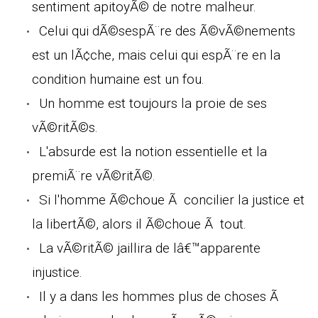
sentiment apitoyÃ© de notre malheur.
Celui qui dÃ©sespÃ¨re des Ã©vÃ©nements
est un lÃ¢che, mais celui qui espÃ¨re en la
condition humaine est un fou.
Un homme est toujours la proie de ses
vÃ©ritÃ©s.
L'absurde est la notion essentielle et la
premiÃ¨re vÃ©ritÃ©.
Si l'homme Ã©choue Ã concilier la justice et
la libertÃ©, alors il Ã©choue Ã tout.
La vÃ©ritÃ© jaillira de lâ€™apparente
injustice.
Il y a dans les hommes plus de choses Ã