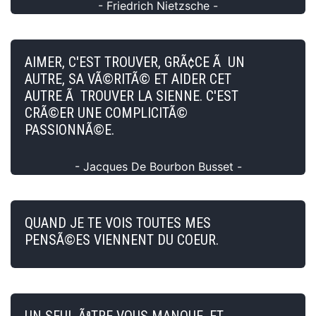
- Friedrich Nietzsche -
AIMER, C'EST TROUVER, GRÃ¢CE Ã UN
AUTRE, SA VÃ©RITÃ© ET AIDER CET
AUTRE Ã TROUVER LA SIENNE. C'EST
CRÃ©ER UNE COMPLICITÃ©
PASSIONNÃ©E.
- Jacques De Bourbon Busset -
QUAND JE TE VOIS TOUTES MES
PENSÃ©ES VIENNENT DU COEUR.
UN SEUL ÃªTRE VOUS MANQUE, ET