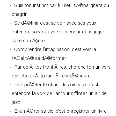
Suis ton instinct car lui seul t'Ã©pargnera du
chagrin.
Se dÃ©finir c'est se voir avec ses yeux,
entendre sa voix avec son coeur et se juger
avec son Ã¢me.
Comprendre l'imagination, c'est voir la
rÃ©alitÃ© se dÃ©former.
Par delÃ tes frontiÃ¨res, cherche ton univers,
remets-toi Ã ta lumiÃ¨re intÃ©rieure.
InterprÃ©ter le chant des oiseaux, c'est
entendre la voix de l'amour siffloter un air de
jazz.
EnumÃ©rer sa vie, c'est enregistrer un livre