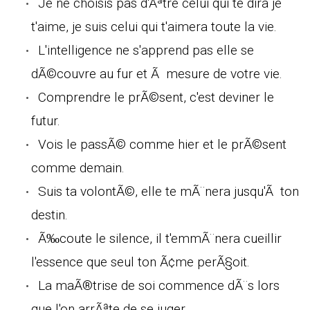
Je ne choisis pas d'Ãªtre celui qui te dira je
t'aime, je suis celui qui t'aimera toute la vie.
L'intelligence ne s'apprend pas elle se
dÃ©couvre au fur et Ã mesure de votre vie.
Comprendre le prÃ©sent, c'est deviner le
futur.
Vois le passÃ© comme hier et le prÃ©sent
comme demain.
Suis ta volontÃ©, elle te mÃ¨nera jusqu'Ã ton
destin.
Ã‰coute le silence, il t'emmÃ¨nera cueillir
l'essence que seul ton Ã¢me perÃ§oit.
La maÃ®trise de soi commence dÃ¨s lors
que l'on arrÃªte de se juger.