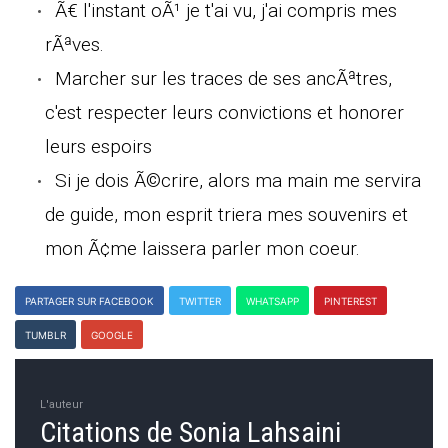
Ã€ l'instant oÃ¹ je t'ai vu, j'ai compris mes
rÃªves.
Marcher sur les traces de ses ancÃªtres,
c'est respecter leurs convictions et honorer
leurs espoirs
Si je dois Ã©crire, alors ma main me servira
de guide, mon esprit triera mes souvenirs et
mon Ã¢me laissera parler mon coeur.
PARTAGER SUR FACEBOOK
TWITTER
WHATSAPP
PINTEREST
TUMBLR
GOOGLE
L'auteur
Citations de Sonia Lahsaini