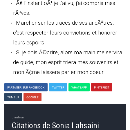
Ã€ l'instant oÃ¹ je t'ai vu, j'ai compris mes
rÃªves.
Marcher sur les traces de ses ancÃªtres,
c'est respecter leurs convictions et honorer
leurs espoirs
Si je dois Ã©crire, alors ma main me servira
de guide, mon esprit triera mes souvenirs et
mon Ã¢me laissera parler mon coeur.
PARTAGER SUR FACEBOOK
TWITTER
WHATSAPP
PINTEREST
TUMBLR
GOOGLE
L'auteur
Citations de Sonia Lahsaini