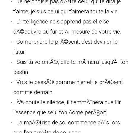
Je ne choisis pas d'Ãªtre celui qui te dira je
t'aime, je suis celui qui t'aimera toute la vie.
L'intelligence ne s'apprend pas elle se
dÃ©couvre au fur et Ã mesure de votre vie.
Comprendre le prÃ©sent, c'est deviner le
futur.
Suis ta volontÃ©, elle te mÃ¨nera jusqu'Ã ton
destin.
Vois le passÃ© comme hier et le prÃ©sent
comme demain.
Ã‰coute le silence, il t'emmÃ¨nera cueillir
l'essence que seul ton Ã¢me perÃ§oit.
La maÃ®trise de soi commence dÃ¨s lors
que l'on arrÃªte de se juger.