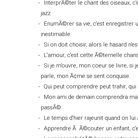
InterprÃ©ter le chant des oiseaux, c'e
jazz.
EnumÃ©rer sa vie, c'est enregistrer un
inestimable.
Si on doit choisir, alors le hasard n'
L'amour, c'est cette Ã©ternelle chans
Si je m'ouvre, mon coeur se livre, si j
parle, mon Ã¢me se sent conquise.
Qui peut comprendre peut trahir, qui 
Mon ami de demain comprendra ma vi
passÃ©.
Le temps d'hier rajeunit quand on lu
Apprendre Ã Ã©couter un enfant, c'es