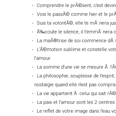
Comprendre le prÃ©sent, c'est deviner
Vois le passÃ© comme hier et le p
Suis ta volontÃ©, elle te mÃ¨nera jus
Ã‰coute le silence, il t'emmÃ¨nera c
La maÃ®trise de soi commence dÃ¨s l
L'Ã©motion sublime et constelle vot
l'amour.
La somme d'une vie se mesure Ã l'Ã©
La philosophie, souplesse de l'esprit
nostalgie quand elle n'est pas compris
La vie appartient Ã celui qui sait rÃ©
La paix et l'amour sont les 2 centres 
Le reflet de votre image dans l'eau 