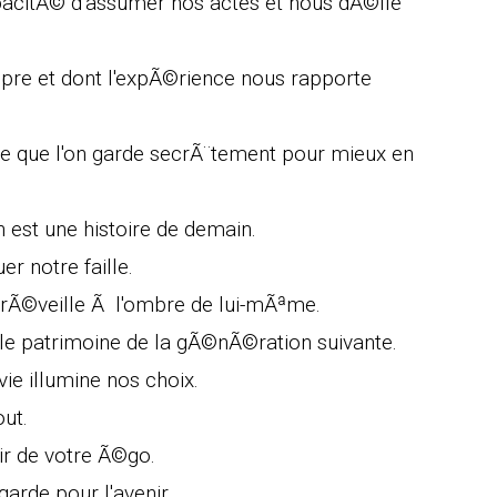
pacitÃ© d'assumer nos actes et nous dÃ©fie
opre et dont l'expÃ©rience nous rapporte
nce que l'on garde secrÃ¨tement pour mieux en
est une histoire de demain.
er notre faille.
e rÃ©veille Ã l'ombre de lui-mÃªme.
t le patrimoine de la gÃ©nÃ©ration suivante.
vie illumine nos choix.
out.
oir de votre Ã©go.
arde pour l'avenir.