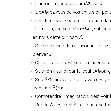
L'amour ne peut disparaÃ®tre car la v
LibÃ©rez-vous de vos ennuis en pens
Il suffit de vivre pour comprendre l
L'illusion, magie de l'irrÃ©el, subjec
en nous cette curiositÃ©.
Si je me lance dans l'inconnu, je suis 
bienvenu.
Choisir sa vie c'est se demander si on
Suis ton instinct car lui seul t'Ã©par
Se dÃ©finir c'est se voir avec ses ye
avec son Ã¢me.
Comprendre l'imagination, c'est voir
Par delÃ tes frontiÃ¨res, cherche ton