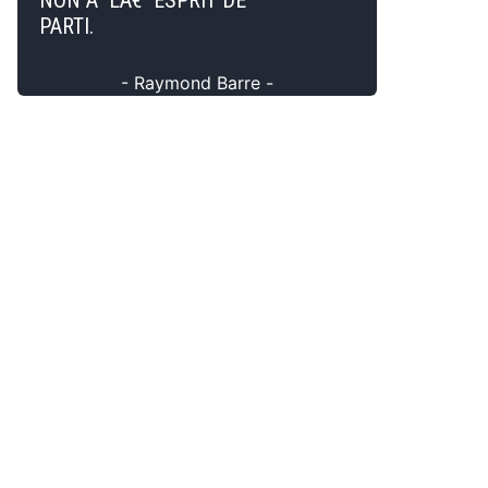
NON Ã LÂ€™ESPRIT DE
PARTI.
- Raymond Barre -