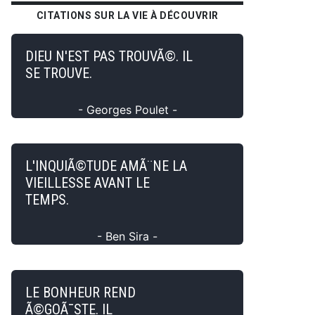
CITATIONS SUR LA VIE À DÉCOUVRIR
DIEU N'EST PAS TROUVÃ©. IL
SE TROUVE.
- Georges Poulet -
L'INQUIÃ©TUDE AMÃ¨NE LA
VIEILLESSE AVANT LE
TEMPS.
- Ben Sira -
LE BONHEUR REND
Ã©GOÃ¯STE. IL