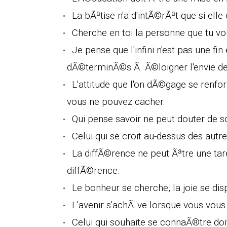
La bÃªtise n'a d'intÃ©rÃªt que si elle
Cherche en toi la personne que tu vou
Je pense que l'infini n'est pas une f
dÃ©terminÃ©s Ã Ã©loigner l'envie de dÃ
L'attitude que l'on dÃ©gage se renfor
vous ne pouvez cacher.
Qui pense savoir ne peut douter de s
Celui qui se croit au-dessus des autres
La diffÃ©rence ne peut Ãªtre une tare
diffÃ©rence.
Le bonheur se cherche, la joie se di
L'avenir s'achÃ¨ve lorsque vous vou
Celui qui souhaite se connaÃ®tre do