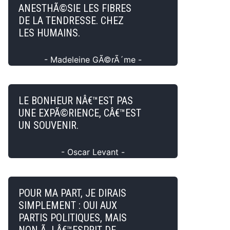
ANESTHÃ©SIE LES FIBRES
DE LA TENDRESSE. CHEZ
LES HUMAINS.
- Madeleine GÃ©rÃ´me -
LE BONHEUR NÂ€™EST PAS
UNE EXPÃ©RIENCE, CÂ€™EST
UN SOUVENIR.
- Oscar Levant -
POUR MA PART, JE DIRAIS
SIMPLEMENT : OUI AUX
PARTIS POLITIQUES, MAIS