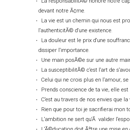
La responsabilitÃ© honore notre ca
devant notre Ã¢me.
La vie est un chemin qui nous est pr
l'authenticitÃ© d'une existence.
La douleur est le prix d'une souffra
dissiper l'importance.
Une main posÃ©e sur une autre main 
La susceptibilitÃ© c'est l'art de s'avou
Celui qui ne crois plus en l'amour, s
Prends conscience de ta vie, elle es
C'est au travers de nos envies que la 
Rien que pour toi je sacrifierai mon t
L'ambition ne sert qu'Ã valider l'esp
L'Ã©ducation doit Ãªtre une mise en g