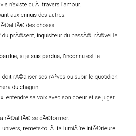
ie n'existe qu'Ã travers l'amour.
ant aux ennuis des autres.
a rÃ©alitÃ© des choses.
tif du prÃ©sent, inquisiteur du passÃ©, rÃ©veille
perdue, si je suis perdue, l'inconnu est le
 doit rÃ©aliser ses rÃªves ou subir le quotidien.
gnera du chagrin.
ux, entendre sa voix avec son coeur et se juger
 la rÃ©alitÃ© se dÃ©former.
 univers, remets-toi Ã ta lumiÃ¨re intÃ©rieure.