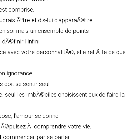
 est comprise.
drais Ãªtre et dis-lui d'apparaÃ®tre
in en soi mais un ensemble de points
©finir l'infini.
ce avec votre personnalitÃ©, elle reflÃ¨te ce que
on ignorance.
 doit se sentir seul.
, seul les imbÃ©ciles choisissent eux de faire la
spose, l'amour se donne.
s Ã©puisez Ã comprendre votre vie.
it commencer par se parler.