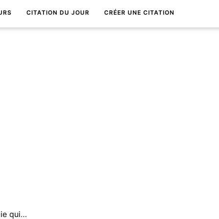
URS
CITATION DU JOUR
CRÉER UNE CITATION
La vie est une source d'energie qui alimente notre Ã¢me.