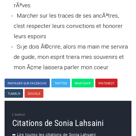
rÃªves.
Marcher sur les traces de ses ancÃªtres,
c'est respecter leurs convictions et honorer
leurs espoirs
Si je dois Ã©crire, alors ma main me servira
de guide, mon esprit triera mes souvenirs et
mon Ã¢me laissera parler mon coeur.
PARTAGER SUR FACEBOOK
TWITTER
WHATSAPP
PINTEREST
TUMBLR
GOOGLE
L'auteur
Citations de Sonia Lahsaini
➡️ Lire toutes les citations de Sonia Lahsaini