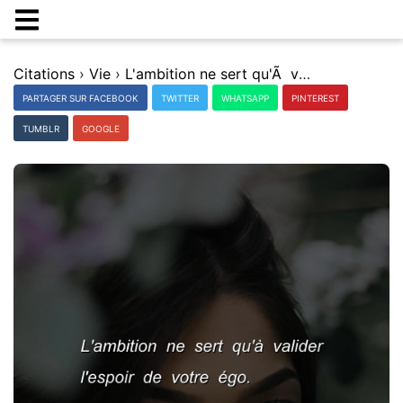
Citations
›
Vie
›
L'ambition ne sert qu'Ã valider l'espoir de votre Ã©go.
PARTAGER SUR FACEBOOK
TWITTER
WHATSAPP
PINTEREST
TUMBLR
GOOGLE