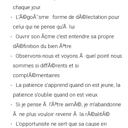
chaque jour.
L'Ã©goÃ¯sme : forme de dÃ©lectation pour
celui qui ne pense qu'Ã lui.
Ouvrir son Ã¢me c'est entendre sa propre
dÃ©finition du bien Ãªtre.
Observons-nous et voyons Ã quel point nous
sommes si diffÃ©rents et si
complÃ©mentaires
La patience s'apprend quand on est jeune, la
patience s'oublie quand on est vieux.
Si je pense Ã l'Ãªtre aimÃ©, je m'abandonne
Ã ne plus vouloir revenir Ã la rÃ©alitÃ©.
L'opportuniste ne sert que sa cause en