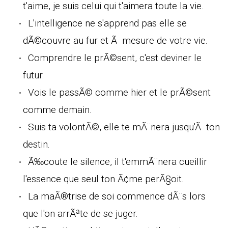
t'aime, je suis celui qui t'aimera toute la vie.
L'intelligence ne s'apprend pas elle se
dÃ©couvre au fur et Ã mesure de votre vie.
Comprendre le prÃ©sent, c'est deviner le
futur.
Vois le passÃ© comme hier et le prÃ©sent
comme demain.
Suis ta volontÃ©, elle te mÃ¨nera jusqu'Ã ton
destin.
Ã‰coute le silence, il t'emmÃ¨nera cueillir
l'essence que seul ton Ã¢me perÃ§oit.
La maÃ®trise de soi commence dÃ¨s lors
que l'on arrÃªte de se juger.