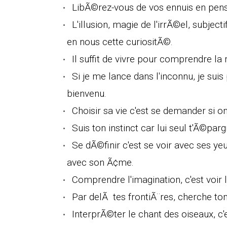
LibÃ©rez-vous de vos ennuis en pens
L'illusion, magie de l'irrÃ©el, subjec
en nous cette curiositÃ©.
Il suffit de vivre pour comprendre l
Si je me lance dans l'inconnu, je suis 
bienvenu.
Choisir sa vie c'est se demander si on
Suis ton instinct car lui seul t'Ã©par
Se dÃ©finir c'est se voir avec ses ye
avec son Ã¢me.
Comprendre l'imagination, c'est voir
Par delÃ tes frontiÃ¨res, cherche ton
InterprÃ©ter le chant des oiseaux, c'e