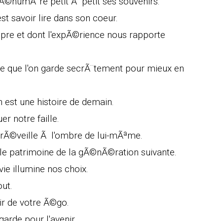
i Ã©numÃ¨re petit Ã petit ses souvenirs.
t savoir lire dans son coeur.
opre et dont l'expÃ©rience nous rapporte
nce que l'on garde secrÃ¨tement pour mieux en
est une histoire de demain.
er notre faille.
e rÃ©veille Ã l'ombre de lui-mÃªme.
t le patrimoine de la gÃ©nÃ©ration suivante.
vie illumine nos choix.
out.
oir de votre Ã©go.
arde pour l'avenir.