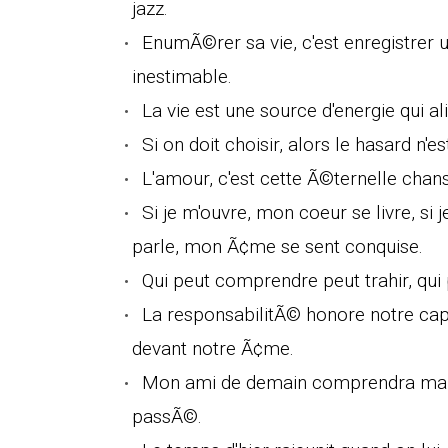
jazz.
EnumÃ©rer sa vie, c'est enregistrer un
inestimable.
La vie est une source d'energie qui 
Si on doit choisir, alors le hasard n'
L'amour, c'est cette Ã©ternelle chans
Si je m'ouvre, mon coeur se livre, si j
parle, mon Ã¢me se sent conquise.
Qui peut comprendre peut trahir, qui 
La responsabilitÃ© honore notre ca
devant notre Ã¢me.
Mon ami de demain comprendra ma vi
passÃ©.