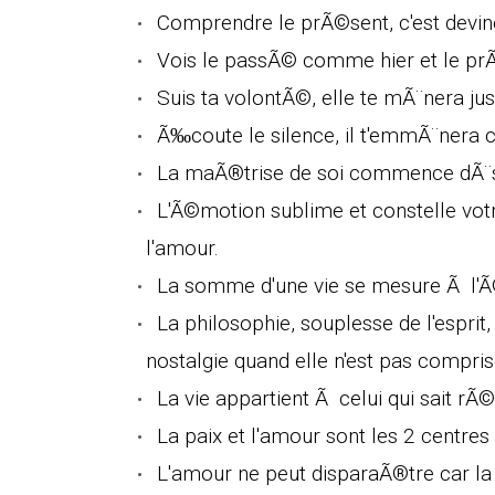
Comprendre le prÃ©sent, c'est deviner
Vois le passÃ© comme hier et le p
Suis ta volontÃ©, elle te mÃ¨nera jus
Ã‰coute le silence, il t'emmÃ¨nera c
La maÃ®trise de soi commence dÃ¨s l
L'Ã©motion sublime et constelle vot
l'amour.
La somme d'une vie se mesure Ã l'Ã©
La philosophie, souplesse de l'esprit
nostalgie quand elle n'est pas compris
La vie appartient Ã celui qui sait rÃ©
La paix et l'amour sont les 2 centres 
L'amour ne peut disparaÃ®tre car la v