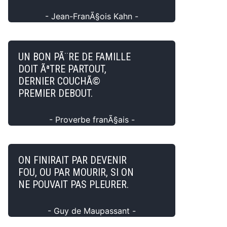
- Jean-FranÃ§ois Kahn -
UN BON PÃ¨RE DE FAMILLE
DOIT ÃªTRE PARTOUT,
DERNIER COUCHÃ©
PREMIER DEBOUT.
- Proverbe franÃ§ais -
ON FINIRAIT PAR DEVENIR
FOU, OU PAR MOURIR, SI ON
NE POUVAIT PAS PLEURER.
- Guy de Maupassant -