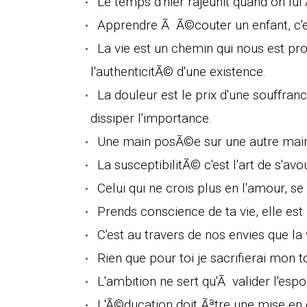
Le temps d'hier rajeunit quand on lu
Apprendre Ã Ã©couter un enfant, c'es
La vie est un chemin qui nous est pr
l'authenticitÃ© d'une existence.
La douleur est le prix d'une souffra
dissiper l'importance.
Une main posÃ©e sur une autre main 
La susceptibilitÃ© c'est l'art de s'avou
Celui qui ne crois plus en l'amour, s
Prends conscience de ta vie, elle es
C'est au travers de nos envies que la 
Rien que pour toi je sacrifierai mon t
L'ambition ne sert qu'Ã valider l'esp
L'Ã©ducation doit Ãªtre une mise en g