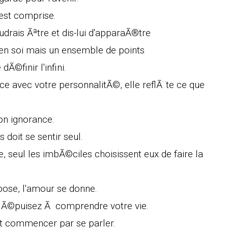
 est comprise.
drais Ãªtre et dis-lui d'apparaÃ®tre
in en soi mais un ensemble de points
©finir l'infini.
ce avec votre personnalitÃ©, elle reflÃ¨te ce que
on ignorance.
 doit se sentir seul.
, seul les imbÃ©ciles choisissent eux de faire la
spose, l'amour se donne.
s Ã©puisez Ã comprendre votre vie.
it commencer par se parler.