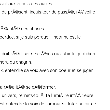
ant aux ennuis des autres.
tif du prÃ©sent, inquisiteur du passÃ©, rÃ©veille
a rÃ©alitÃ© des choses.
perdue, si je suis perdue, l'inconnu est le
 doit rÃ©aliser ses rÃªves ou subir le quotidien.
gnera du chagrin.
ux, entendre sa voix avec son coeur et se juger
 la rÃ©alitÃ© se dÃ©former.
 univers, remets-toi Ã ta lumiÃ¨re intÃ©rieure.
st entendre la voix de l'amour siffloter un air de