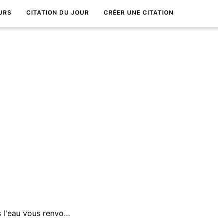
URS
CITATION DU JOUR
CRÉER UNE CITATION
Le reflet de votre image dans l'eau vous renvoie au plus profond de votre Ã¢me.