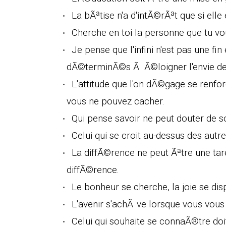
La bÃªtise n'a d'intÃ©rÃªt que si elle
Cherche en toi la personne que tu vou
Je pense que l'infini n'est pas une f
dÃ©terminÃ©s Ã Ã©loigner l'envie de dÃ
L'attitude que l'on dÃ©gage se renfor
vous ne pouvez cacher.
Qui pense savoir ne peut douter de s
Celui qui se croit au-dessus des autres
La diffÃ©rence ne peut Ãªtre une tare
diffÃ©rence.
Le bonheur se cherche, la joie se di
L'avenir s'achÃ¨ve lorsque vous vou
Celui qui souhaite se connaÃ®tre do