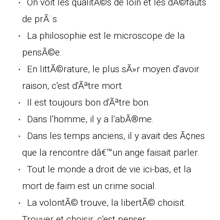
On voit les qualitÃ©s de loin et les dÃ©fauts
de prÃ¨s.
La philosophie est le microscope de la
pensÃ©e.
En littÃ©rature, le plus sÃ»r moyen d'avoir
raison, c'est d'Ãªtre mort.
Il est toujours bon d'Ãªtre bon.
Dans l'homme, il y a l'abÃ®me.
Dans les temps anciens, il y avait des Ã¢nes
que la rencontre dâ€™un ange faisait parler.
Tout le monde a droit de vie ici-bas, et la
mort de faim est un crime social.
La volontÃ© trouve, la libertÃ© choisit.
Trouver et choisir, c'est penser.