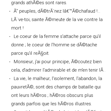
grands athÃ©es sont rares.
Ã” peuples, dÃ©trÃ´nez lâ€™Ã©chafaud !...
LÃ¨ve-toi, sainte Ã©meute de la vie contre la
mort !
Le coeur de la femme s'attache parce qu'il
donne ; le coeur de l'homme se dÃ©tache
parce qu'il reÃ§oit.
Monsieur, j'ai pour principe, Ã©coutez bien
cela, d'admirer l'admirable et de m'en tenir lÃ .
La vie, le malheur, l'isolement, l'abandon, la
pauvretÃ©, sont des champs de bataille qui
ont leurs hÃ©ros ; hÃ©ros obscurs plus
grands parfois que les hÃ©ros illustres.