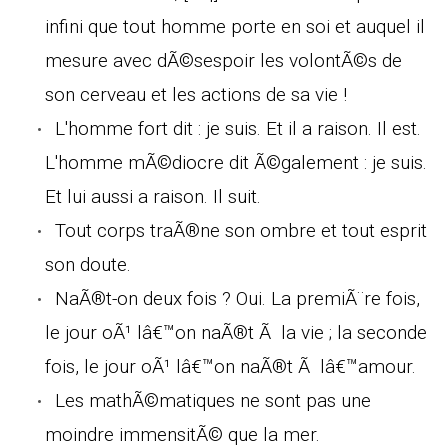
infini que tout homme porte en soi et auquel il
mesure avec dÃ©sespoir les volontÃ©s de
son cerveau et les actions de sa vie !
L'homme fort dit : je suis. Et il a raison. Il est.
L'homme mÃ©diocre dit Ã©galement : je suis.
Et lui aussi a raison. Il suit.
Tout corps traÃ®ne son ombre et tout esprit
son doute.
NaÃ®t-on deux fois ? Oui. La premiÃ¨re fois,
le jour oÃ¹ lâ€™on naÃ®t Ã la vie ; la seconde
fois, le jour oÃ¹ lâ€™on naÃ®t Ã lâ€™amour.
Les mathÃ©matiques ne sont pas une
moindre immensitÃ© que la mer.