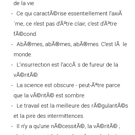
de la vie.
Ce qui caractÃ©rise essentiellement l'axiÃ
´me, ce n'est pas d'Ãªtre clair, c'est d'Ãªtre
fÃ©cond.
AbÃ®mes, abÃ®mes, abÃ®mes. C'est lÃ le
monde.
L'insurrection est l'accÃ¨s de fureur de la
vÃ©ritÃ©.
La science est obscure - peut-Ãªtre parce
que la vÃ©ritÃ© est sombre.
Le travail est la meilleure des rÃ©gularitÃ©s
et la pire des intermittences.
Il n'y a qu'une nÃ©cessitÃ©, la vÃ©ritÃ© ;