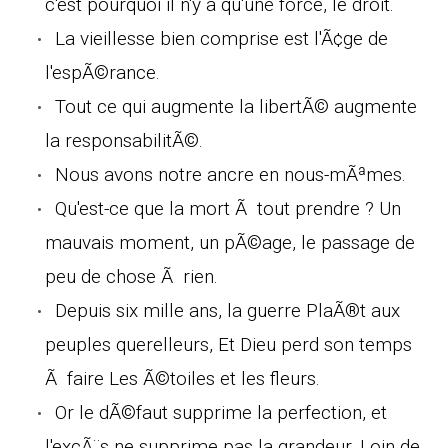
c'est pourquoi il n'y a qu'une force, le droit.
La vieillesse bien comprise est l'Ã¢ge de
l'espÃ©rance.
Tout ce qui augmente la libertÃ© augmente
la responsabilitÃ©.
Nous avons notre ancre en nous-mÃªmes.
Qu'est-ce que la mort Ã tout prendre ? Un
mauvais moment, un pÃ©age, le passage de
peu de chose Ã rien.
Depuis six mille ans, la guerre PlaÃ®t aux
peuples querelleurs, Et Dieu perd son temps
Ã faire Les Ã©toiles et les fleurs.
Or le dÃ©faut supprime la perfection, et
l'excÃ¨s ne supprime pas la grandeur. Loin de