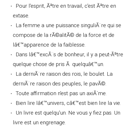
Pour l'esprit, Ãªtre en travail, c'est Ãªtre en
extase.
La femme a une puissance singuliÃ¨re qui se
compose de la rÃ©alitÃ© de la force et de
lâ€™apparence de la faiblesse.
Dans lâ€™excÃ¨s de bonheur, il y a peut-Ãªtre
quelque chose de pris Ã quelquâ€™un.
La derniÃ¨re raison des rois, le boulet. La
derniÃ¨re raison des peuples, le pavÃ©.
Toute affirmation n'est pas un axiÃ´me.
Bien lire lâ€™univers, câ€™est bien lire la vie.
Un livre est quelqu'un. Ne vous y fiez pas. Un
livre est un engrenage.