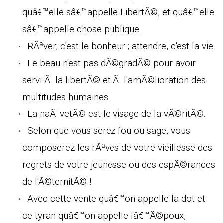
quâ€™elle sâ€™appelle LibertÃ©, et quâ€™elle
sâ€™appelle chose publique.
RÃªver, c'est le bonheur ; attendre, c'est la vie.
Le beau n'est pas dÃ©gradÃ© pour avoir
servi Ã la libertÃ© et Ã l'amÃ©lioration des
multitudes humaines.
La naÃ¯vetÃ© est le visage de la vÃ©ritÃ©.
Selon que vous serez fou ou sage, vous
composerez les rÃªves de votre vieillesse des
regrets de votre jeunesse ou des espÃ©rances
de l'Ã©ternitÃ© !
Avec cette vente quâ€™on appelle la dot et
ce tyran quâ€™on appelle lâ€™Ã©poux,