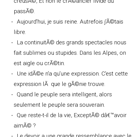
creusÃ©, Et non le crÃ©ancier livide du
passÃ©.
Aujourd'hui, je suis reine. Autrefois j'Ã©tais
libre.
La continuitÃ© des grands spectacles nous
fait sublimes ou stupides. Dans les Alpes, on
est aigle ou crÃ©tin.
Une idÃ©e n'a qu'une expression. C'est cette
expression lÃ que le gÃ©nie trouve.
Quand le peuple sera intelligent, alors
seulement le peuple sera souverain.
Que reste-t-il de la vie, ExceptÃ© dâ€™avoir
aimÃ© ?
Le devoir a une grande ressemblance avec le