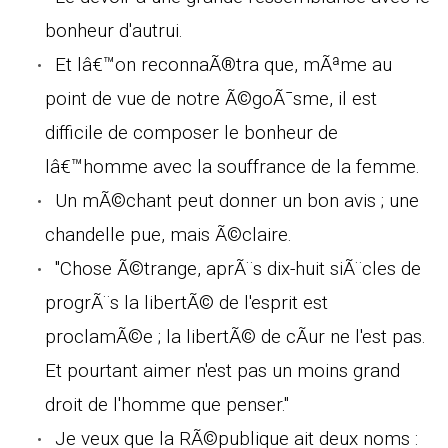
bonheur d'autrui.
Et lâ€™on reconnaÃ®tra que, mÃªme au
point de vue de notre Ã©goÃ¯sme, il est
difficile de composer le bonheur de
lâ€™homme avec la souffrance de la femme.
Un mÃ©chant peut donner un bon avis ; une
chandelle pue, mais Ã©claire.
"Chose Ã©trange, aprÃ¨s dix-huit siÃ¨cles de
progrÃ¨s la libertÃ© de l'esprit est
proclamÃ©e ; la libertÃ© de cÃur ne l'est pas.
Et pourtant aimer n'est pas un moins grand
droit de l'homme que penser."
Je veux que la RÃ©publique ait deux noms :