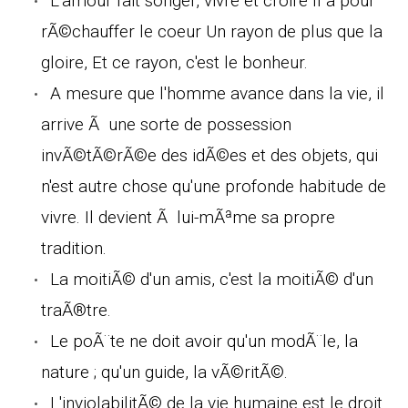
L'amour fait songer, vivre et croire Il a pour
rÃ©chauffer le coeur Un rayon de plus que la
gloire, Et ce rayon, c'est le bonheur.
A mesure que l'homme avance dans la vie, il
arrive Ã une sorte de possession
invÃ©tÃ©rÃ©e des idÃ©es et des objets, qui
n'est autre chose qu'une profonde habitude de
vivre. Il devient Ã lui-mÃªme sa propre
tradition.
La moitiÃ© d'un amis, c'est la moitiÃ© d'un
traÃ®tre.
Le poÃ¨te ne doit avoir qu'un modÃ¨le, la
nature ; qu'un guide, la vÃ©ritÃ©.
L'inviolabilitÃ© de la vie humaine est le droit