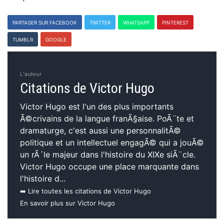
PARTAGER SUR FACEBOOK
TWITTER
WHATSAPP
PINTEREST
TUMBLR
GOOGLE
L'auteur
Citations de Victor Hugo
Victor Hugo est l'un des plus importants
Ã©crivains de la langue franÃ§aise. PoÃ¨te et
dramaturge, c'est aussi une personnalitÃ©
politique et un intellectuel engagÃ© qui a jouÃ©
un rÃ´le majeur dans l'histoire du XIXe siÃ¨cle.
Victor Hugo occupe une place marquante dans
l'histoire d...
➡️ Lire toutes les citations de Victor Hugo
En savoir plus sur Victor Hugo