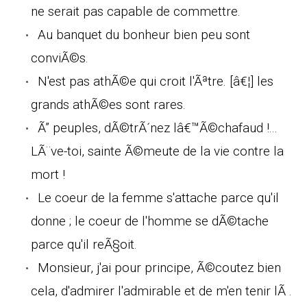
ne serait pas capable de commettre.
Au banquet du bonheur bien peu sont
conviÃ©s.
N'est pas athÃ©e qui croit l'Ãªtre. [â€¦] les
grands athÃ©es sont rares.
Ã” peuples, dÃ©trÃ´nez lâ€™Ã©chafaud !...
LÃ¨ve-toi, sainte Ã©meute de la vie contre la
mort !
Le coeur de la femme s'attache parce qu'il
donne ; le coeur de l'homme se dÃ©tache
parce qu'il reÃ§oit.
Monsieur, j'ai pour principe, Ã©coutez bien
cela, d'admirer l'admirable et de m'en tenir lÃ .