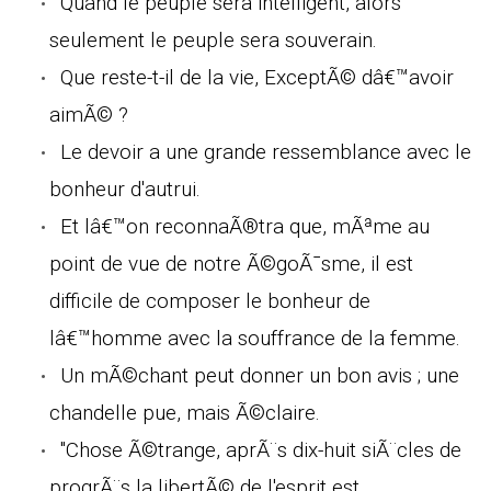
Quand le peuple sera intelligent, alors
seulement le peuple sera souverain.
Que reste-t-il de la vie, ExceptÃ© dâ€™avoir
aimÃ© ?
Le devoir a une grande ressemblance avec le
bonheur d'autrui.
Et lâ€™on reconnaÃ®tra que, mÃªme au
point de vue de notre Ã©goÃ¯sme, il est
difficile de composer le bonheur de
lâ€™homme avec la souffrance de la femme.
Un mÃ©chant peut donner un bon avis ; une
chandelle pue, mais Ã©claire.
"Chose Ã©trange, aprÃ¨s dix-huit siÃ¨cles de
progrÃ¨s la libertÃ© de l'esprit est