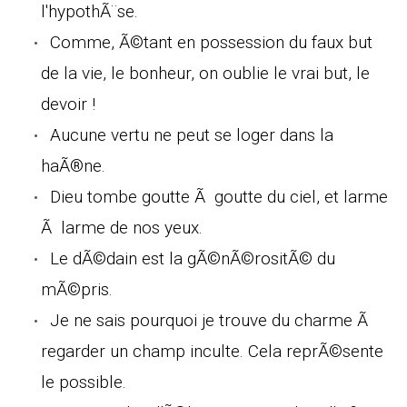
l'hypothÃ¨se.
Comme, Ã©tant en possession du faux but
de la vie, le bonheur, on oublie le vrai but, le
devoir !
Aucune vertu ne peut se loger dans la
haÃ®ne.
Dieu tombe goutte Ã goutte du ciel, et larme
Ã larme de nos yeux.
Le dÃ©dain est la gÃ©nÃ©rositÃ© du
mÃ©pris.
Je ne sais pourquoi je trouve du charme Ã
regarder un champ inculte. Cela reprÃ©sente
le possible.