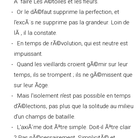
Ã faire Les Ã©toiles et les fleurs.
Or le dÃ©faut supprime la perfection, et
l'excÃ¨s ne supprime pas la grandeur. Loin de
lÃ , il la constate.
En temps de rÃ©volution, qui est neutre est
impuissant.
Quand les vieillards croient gÃ©mir sur leur
temps, ils se trompent ; ils ne gÃ©missent que
sur leur Ã¢ge.
Mais l'isolement n'est pas possible en temps
d'Ã©lections, pas plus que la solitude au milieu
d'un champs de bataille.
L'axiÃ´me doit Ãªtre simple. Doit-il Ãªtre clair
? Pas nÃ©cessairement. SimplicitÃ© et