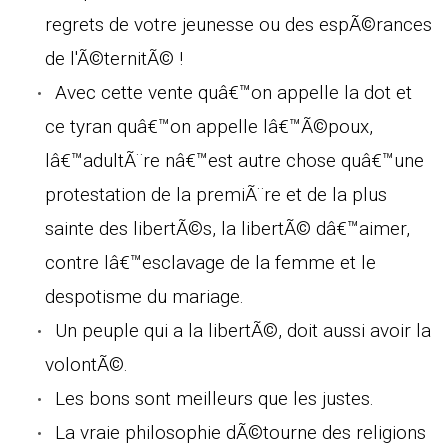
regrets de votre jeunesse ou des espÃ©rances
de l'Ã©ternitÃ© !
Avec cette vente quâ€™on appelle la dot et
ce tyran quâ€™on appelle lâ€™Ã©poux,
lâ€™adultÃ¨re nâ€™est autre chose quâ€™une
protestation de la premiÃ¨re et de la plus
sainte des libertÃ©s, la libertÃ© dâ€™aimer,
contre lâ€™esclavage de la femme et le
despotisme du mariage.
Un peuple qui a la libertÃ©, doit aussi avoir la
volontÃ©.
Les bons sont meilleurs que les justes.
La vraie philosophie dÃ©tourne des religions