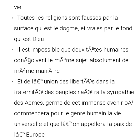
vie.
Toutes les religions sont fausses par la
surface qui est le dogme, et vraies par le fond
qui est Dieu.
Il est impossible que deux tÃªtes humaines
conÃ§oivent le mÃªme sujet absolument de
mÃªme maniÃ¨re.
Et de lâ€™union des libertÃ©s dans la
fraternitÃ© des peuples naÃ®tra la sympathie
des Ã¢mes, germe de cet immense avenir oÃ¹
commencera pour le genre humain la vie
universelle et que lâ€™on appellera la paix de
lâ€™Europe.