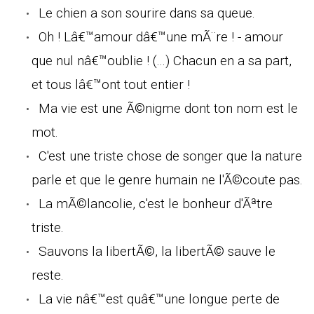
Le chien a son sourire dans sa queue.
Oh ! Lâ€™amour dâ€™une mÃ¨re ! - amour
que nul nâ€™oublie ! (...) Chacun en a sa part,
et tous lâ€™ont tout entier !
Ma vie est une Ã©nigme dont ton nom est le
mot.
C'est une triste chose de songer que la nature
parle et que le genre humain ne l'Ã©coute pas.
La mÃ©lancolie, c'est le bonheur d'Ãªtre
triste.
Sauvons la libertÃ©, la libertÃ© sauve le
reste.
La vie nâ€™est quâ€™une longue perte de