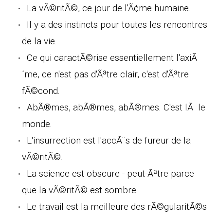
La vÃ©ritÃ©, ce jour de l'Ã¢me humaine.
Il y a des instincts pour toutes les rencontres
de la vie.
Ce qui caractÃ©rise essentiellement l'axiÃ
´me, ce n'est pas d'Ãªtre clair, c'est d'Ãªtre
fÃ©cond.
AbÃ®mes, abÃ®mes, abÃ®mes. C'est lÃ le
monde.
L'insurrection est l'accÃ¨s de fureur de la
vÃ©ritÃ©.
La science est obscure - peut-Ãªtre parce
que la vÃ©ritÃ© est sombre.
Le travail est la meilleure des rÃ©gularitÃ©s