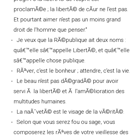
proclamÃ©e ; la libertÃ© de cÃur ne l'est pas.
Et pourtant aimer n'est pas un moins grand
droit de l'homme que penser."
Je veux que la RÃ©publique ait deux noms :
quâ€™elle sâ€™appelle LibertÃ©, et quâ€™elle
sâ€™appelle chose publique.
RÃªver, c'est le bonheur ; attendre, c'est la vie.
Le beau n'est pas dÃ©gradÃ© pour avoir
servi Ã la libertÃ© et Ã l'amÃ©lioration des
multitudes humaines.
La naÃ¯vetÃ© est le visage de la vÃ©ritÃ©.
Selon que vous serez fou ou sage, vous
composerez les rÃªves de votre vieillesse des