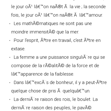
le jour oÃ¹ lâ€™on naÃ®t Ã la vie ; la seconde
fois, le jour oÃ¹ lâ€™on naÃ®t Ã lâ€™amour.
Les mathÃ©matiques ne sont pas une
moindre immensitÃ© que la mer.
Pour l'esprit, Ãªtre en travail, c'est Ãªtre en
extase.
La femme a une puissance singuliÃ¨re qui se
compose de la rÃ©alitÃ© de la force et de
lâ€™apparence de la faiblesse.
Dans lâ€™excÃ¨s de bonheur, il y a peut-Ãªtre
quelque chose de pris Ã quelquâ€™un.
La derniÃ¨re raison des rois, le boulet. La
derniÃ¨re raison des peuples, le pavÃ©.