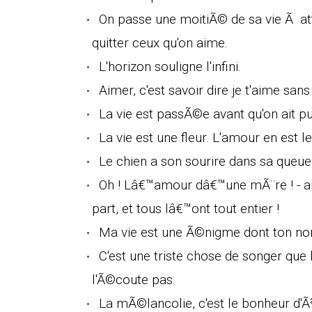
On passe une moitiÃ© de sa vie Ã at
quitter ceux qu'on aime.
L'horizon souligne l'infini.
Aimer, c'est savoir dire je t'aime sans
La vie est passÃ©e avant qu'on ait pu
La vie est une fleur. L'amour en est le
Le chien a son sourire dans sa queue
Oh ! Lâ€™amour dâ€™une mÃ¨re ! - am
part, et tous lâ€™ont tout entier !
Ma vie est une Ã©nigme dont ton no
C'est une triste chose de songer que 
l'Ã©coute pas.
La mÃ©lancolie, c'est le bonheur d'Ãªt