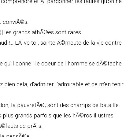
 comprendre et Ã pardonner les fautes qu'on ne
t conviÃ©s.
€¦] les grands athÃ©es sont rares.
 !... LÃ¨ve-toi, sainte Ã©meute de la vie contre
e qu'il donne ; le coeur de l'homme se dÃ©tache
z bien cela, d'admirer l'admirable et de m'en tenir
andon, la pauvretÃ©, sont des champs de bataille
 plus grands parfois que les hÃ©ros illustres.
dÃ©fauts de prÃ¨s.
 la pensÃ©e.