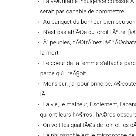
La vÃ©ritable indulgence consiste Ã
serait pas capable de commettre.
Au banquet du bonheur bien peu son
N'est pas athÃ©e qui croit l'Ãªtre. [â
Ã” peuples, dÃ©trÃ´nez lâ€™Ã©chafaud
la mort !
Le coeur de la femme s'attache parc
parce qu'il reÃ§oit.
Monsieur, j'ai pour principe, Ã©coute
lÃ .
La vie, le malheur, l'isolement, l'ab
qui ont leurs hÃ©ros ; hÃ©ros obscurs
On voit les qualitÃ©s de loin et les 
La philosophie est le microscope de