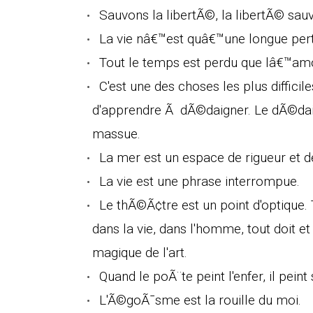
Sauvons la libertÃ©, la libertÃ© sauv
La vie nâ€™est quâ€™une longue per
Tout le temps est perdu que lâ€™am
C'est une des choses les plus difficil
d'apprendre Ã dÃ©daigner. Le dÃ©dain
massue.
La mer est un espace de rigueur et d
La vie est une phrase interrompue.
Le thÃ©Ã¢tre est un point d'optique. T
dans la vie, dans l'homme, tout doit e
magique de l'art.
Quand le poÃ¨te peint l'enfer, il peint 
L'Ã©goÃ¯sme est la rouille du moi.