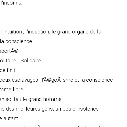
l'inconnu.
'intuition ; l'induction, le grand organe de la
e la conscience.
libertÃ©.
itaire - Solidaire.
 finit.
 deux esclavages : l'Ã©goÃ¯sme et la conscience.
omme libre.
i en soi fait le grand homme.
me des meilleures gens, un peu d'insolence
e autant.