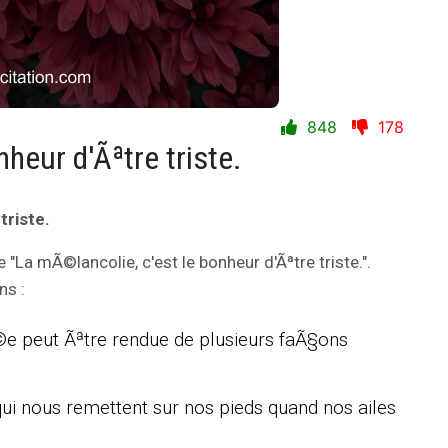
848
178
heur d'Ãªtre triste.
triste.
e "La mÃ©lancolie, c'est le bonheur d'Ãªtre triste.".
ns :
Ã©e peut Ãªtre rendue de plusieurs faÃ§ons
qui nous remettent sur nos pieds quand nos ailes