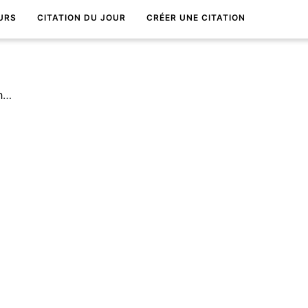
URS
CITATION DU JOUR
CRÉER UNE CITATION
La mÃ©lancolie, c'est le bonheur d'Ãªtre triste.