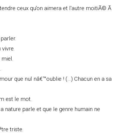
tendre ceux qu'on aimera et l'autre moitiÃ© Ã
 parler.
 vivre.
 miel.
.
our que nul nâ€™oublie ! (...) Chacun en a sa
m est le mot.
la nature parle et que le genre humain ne
re triste.