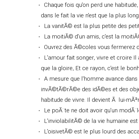
Chaque fois qu'on perd une habitude, 
dans le fait la vie n'est que la plus lo
La vanitÃ© est la plus petite des peti
La moitiÃ© d'un amis, c'est la moitiÃ
Ouvrez des Ã©coles vous fermerez d
L'amour fait songer, vivre et croire 
que la gloire, Et ce rayon, c'est le bon
A mesure que l'homme avance dans la
invÃ©tÃ©rÃ©e des idÃ©es et des objet
habitude de vivre. Il devient Ã lui-mÃª
Le poÃ¨te ne doit avoir qu'un modÃ¨le
L'inviolabilitÃ© de la vie humaine est 
L'oisivetÃ© est le plus lourd des ac