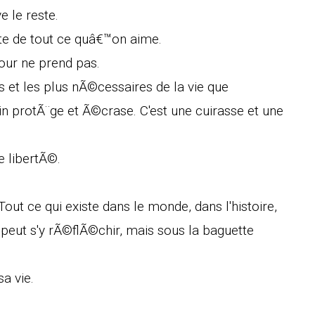
e le reste.
te de tout ce quâ€™on aime.
our ne prend pas.
es et les plus nÃ©cessaires de la vie que
 protÃ¨ge et Ã©crase. C'est une cuirasse et une
e libertÃ©.
out ce qui existe dans le monde, dans l'histoire,
t peut s'y rÃ©flÃ©chir, mais sous la baguette
sa vie.