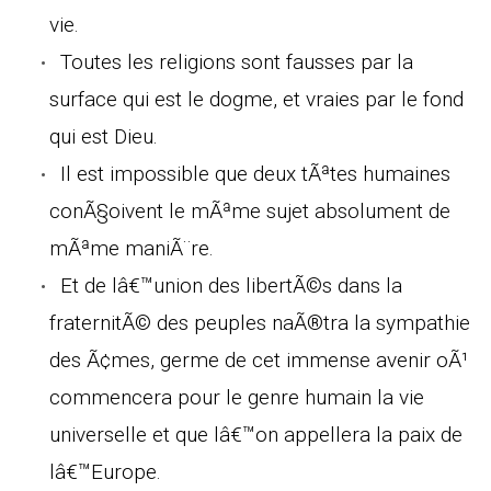
vie.
Toutes les religions sont fausses par la
surface qui est le dogme, et vraies par le fond
qui est Dieu.
Il est impossible que deux tÃªtes humaines
conÃ§oivent le mÃªme sujet absolument de
mÃªme maniÃ¨re.
Et de lâ€™union des libertÃ©s dans la
fraternitÃ© des peuples naÃ®tra la sympathie
des Ã¢mes, germe de cet immense avenir oÃ¹
commencera pour le genre humain la vie
universelle et que lâ€™on appellera la paix de
lâ€™Europe.