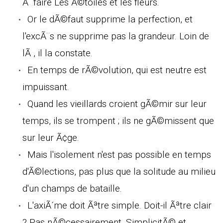
Ã faire Les Ã©toiles et les fleurs.
Or le dÃ©faut supprime la perfection, et
l'excÃ¨s ne supprime pas la grandeur. Loin de
lÃ , il la constate.
En temps de rÃ©volution, qui est neutre est
impuissant.
Quand les vieillards croient gÃ©mir sur leur
temps, ils se trompent ; ils ne gÃ©missent que
sur leur Ã¢ge.
Mais l'isolement n'est pas possible en temps
d'Ã©lections, pas plus que la solitude au milieu
d'un champs de bataille.
L'axiÃ´me doit Ãªtre simple. Doit-il Ãªtre clair
? Pas nÃ©cessairement. SimplicitÃ© et