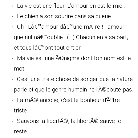
La vie est une fleur. L'amour en est le miel.
Le chien a son sourire dans sa queue.
Oh ! Lâ€™amour dâ€™une mÃ¨re ! - amour
que nul nâ€™oublie ! (...) Chacun en a sa part,
et tous lâ€™ont tout entier !
Ma vie est une Ã©nigme dont ton nom est le
mot.
C'est une triste chose de songer que la nature
parle et que le genre humain ne l'Ã©coute pas.
La mÃ©lancolie, c'est le bonheur d'Ãªtre
triste.
Sauvons la libertÃ©, la libertÃ© sauve le
reste.