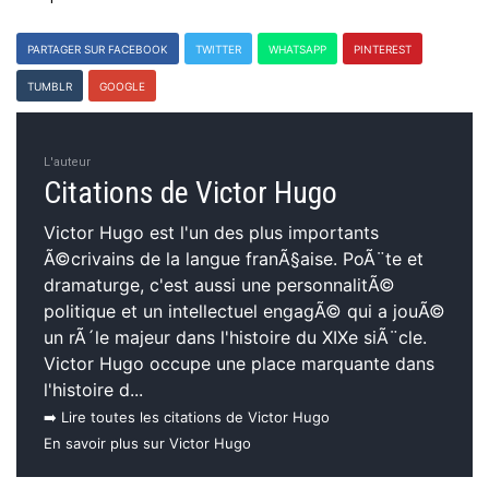
PARTAGER SUR FACEBOOK
TWITTER
WHATSAPP
PINTEREST
TUMBLR
GOOGLE
L'auteur
Citations de Victor Hugo
Victor Hugo est l'un des plus importants
Ã©crivains de la langue franÃ§aise. PoÃ¨te et
dramaturge, c'est aussi une personnalitÃ©
politique et un intellectuel engagÃ© qui a jouÃ©
un rÃ´le majeur dans l'histoire du XIXe siÃ¨cle.
Victor Hugo occupe une place marquante dans
l'histoire d...
➡️ Lire toutes les citations de Victor Hugo
En savoir plus sur Victor Hugo