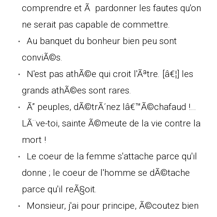
comprendre et Ã pardonner les fautes qu'on
ne serait pas capable de commettre.
Au banquet du bonheur bien peu sont
conviÃ©s.
N'est pas athÃ©e qui croit l'Ãªtre. [â€¦] les
grands athÃ©es sont rares.
Ã” peuples, dÃ©trÃ´nez lâ€™Ã©chafaud !...
LÃ¨ve-toi, sainte Ã©meute de la vie contre la
mort !
Le coeur de la femme s'attache parce qu'il
donne ; le coeur de l'homme se dÃ©tache
parce qu'il reÃ§oit.
Monsieur, j'ai pour principe, Ã©coutez bien