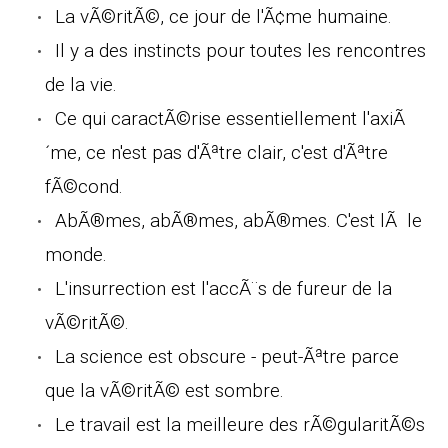
La vÃ©ritÃ©, ce jour de l'Ã¢me humaine.
Il y a des instincts pour toutes les rencontres
de la vie.
Ce qui caractÃ©rise essentiellement l'axiÃ
´me, ce n'est pas d'Ãªtre clair, c'est d'Ãªtre
fÃ©cond.
AbÃ®mes, abÃ®mes, abÃ®mes. C'est lÃ le
monde.
L'insurrection est l'accÃ¨s de fureur de la
vÃ©ritÃ©.
La science est obscure - peut-Ãªtre parce
que la vÃ©ritÃ© est sombre.
Le travail est la meilleure des rÃ©gularitÃ©s