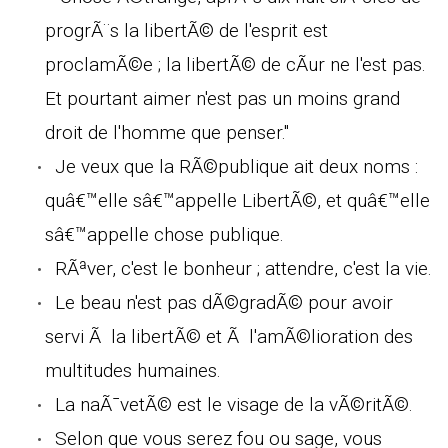
progrÃ¨s la libertÃ© de l'esprit est
proclamÃ©e ; la libertÃ© de cÃur ne l'est pas.
Et pourtant aimer n'est pas un moins grand
droit de l'homme que penser."
Je veux que la RÃ©publique ait deux noms :
quâ€™elle sâ€™appelle LibertÃ©, et quâ€™elle
sâ€™appelle chose publique.
RÃªver, c'est le bonheur ; attendre, c'est la vie.
Le beau n'est pas dÃ©gradÃ© pour avoir
servi Ã la libertÃ© et Ã l'amÃ©lioration des
multitudes humaines.
La naÃ¯vetÃ© est le visage de la vÃ©ritÃ©.
Selon que vous serez fou ou sage, vous