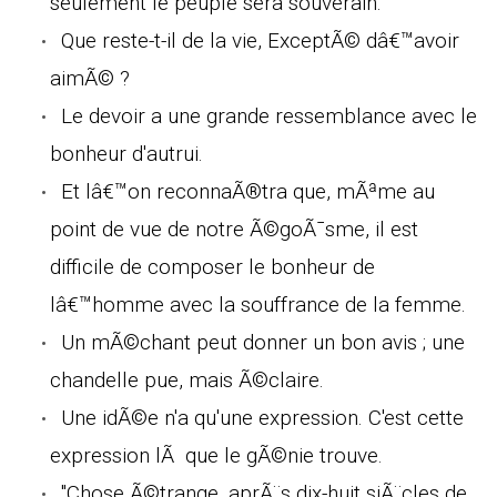
seulement le peuple sera souverain.
Que reste-t-il de la vie, ExceptÃ© dâ€™avoir
aimÃ© ?
Le devoir a une grande ressemblance avec le
bonheur d'autrui.
Et lâ€™on reconnaÃ®tra que, mÃªme au
point de vue de notre Ã©goÃ¯sme, il est
difficile de composer le bonheur de
lâ€™homme avec la souffrance de la femme.
Un mÃ©chant peut donner un bon avis ; une
chandelle pue, mais Ã©claire.
Une idÃ©e n'a qu'une expression. C'est cette
expression lÃ que le gÃ©nie trouve.
"Chose Ã©trange, aprÃ¨s dix-huit siÃ¨cles de