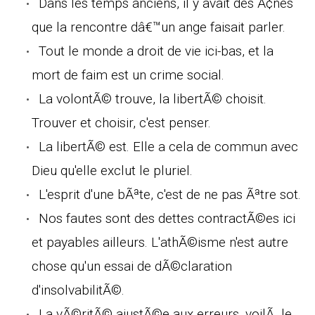
Dans les temps anciens, il y avait des Ã¢nes
que la rencontre dâ€™un ange faisait parler.
Tout le monde a droit de vie ici-bas, et la
mort de faim est un crime social.
La volontÃ© trouve, la libertÃ© choisit.
Trouver et choisir, c'est penser.
La libertÃ© est. Elle a cela de commun avec
Dieu qu'elle exclut le pluriel.
L'esprit d'une bÃªte, c'est de ne pas Ãªtre sot.
Nos fautes sont des dettes contractÃ©es ici
et payables ailleurs. L'athÃ©isme n'est autre
chose qu'un essai de dÃ©claration
d'insolvabilitÃ©.
La vÃ©ritÃ© ajustÃ©e aux erreurs, voilÃ le