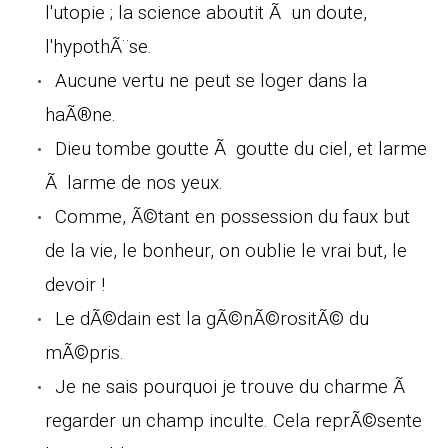
l'utopie ; la science aboutit Ã un doute,
l'hypothÃ¨se.
Aucune vertu ne peut se loger dans la
haÃ®ne.
Dieu tombe goutte Ã goutte du ciel, et larme
Ã larme de nos yeux.
Comme, Ã©tant en possession du faux but
de la vie, le bonheur, on oublie le vrai but, le
devoir !
Le dÃ©dain est la gÃ©nÃ©rositÃ© du
mÃ©pris.
Je ne sais pourquoi je trouve du charme Ã
regarder un champ inculte. Cela reprÃ©sente