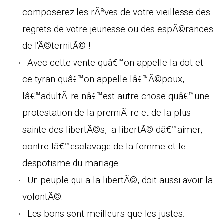
composerez les rÃªves de votre vieillesse des
regrets de votre jeunesse ou des espÃ©rances
de l'Ã©ternitÃ© !
Avec cette vente quâ€™on appelle la dot et
ce tyran quâ€™on appelle lâ€™Ã©poux,
lâ€™adultÃ¨re nâ€™est autre chose quâ€™une
protestation de la premiÃ¨re et de la plus
sainte des libertÃ©s, la libertÃ© dâ€™aimer,
contre lâ€™esclavage de la femme et le
despotisme du mariage.
Un peuple qui a la libertÃ©, doit aussi avoir la
volontÃ©.
Les bons sont meilleurs que les justes.