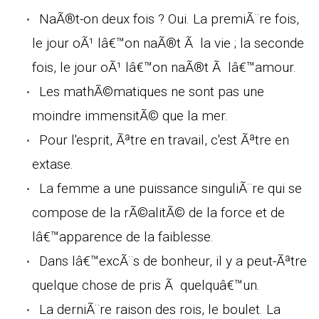
NaÃ®t-on deux fois ? Oui. La premiÃ¨re fois,
le jour oÃ¹ lâ€™on naÃ®t Ã la vie ; la seconde
fois, le jour oÃ¹ lâ€™on naÃ®t Ã lâ€™amour.
Les mathÃ©matiques ne sont pas une
moindre immensitÃ© que la mer.
Pour l'esprit, Ãªtre en travail, c'est Ãªtre en
extase.
La femme a une puissance singuliÃ¨re qui se
compose de la rÃ©alitÃ© de la force et de
lâ€™apparence de la faiblesse.
Dans lâ€™excÃ¨s de bonheur, il y a peut-Ãªtre
quelque chose de pris Ã quelquâ€™un.
La derniÃ¨re raison des rois, le boulet. La