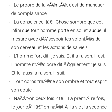
Le propre de la vÃ©ritÃ©, c'est de manquer
de complaisance.
La conscience, [â€¦] Chose sombre que cet
infini que tout homme porte en soi et auquel il
mesure avec dÃ©sespoir les volontÃ©s de
son cerveau et les actions de sa vie !
L'homme fort dit : je suis. Et il a raison. Il est.
L'homme mÃ©diocre dit Ã©galement : je suis.
Et lui aussi a raison. Il suit.
Tout corps traÃ®ne son ombre et tout esprit
son doute.
NaÃ®t-on deux fois ? Oui. La premiÃ¨re fois,
le jour oÃ¹ lâ€™on naÃ®t Ã la vie ; la seconde