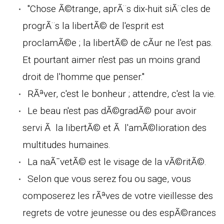
"Chose Ã©trange, aprÃ¨s dix-huit siÃ¨cles de
progrÃ¨s la libertÃ© de l'esprit est
proclamÃ©e ; la libertÃ© de cÃur ne l'est pas.
Et pourtant aimer n'est pas un moins grand
droit de l'homme que penser."
RÃªver, c'est le bonheur ; attendre, c'est la vie.
Le beau n'est pas dÃ©gradÃ© pour avoir
servi Ã la libertÃ© et Ã l'amÃ©lioration des
multitudes humaines.
La naÃ¯vetÃ© est le visage de la vÃ©ritÃ©.
Selon que vous serez fou ou sage, vous
composerez les rÃªves de votre vieillesse des
regrets de votre jeunesse ou des espÃ©rances