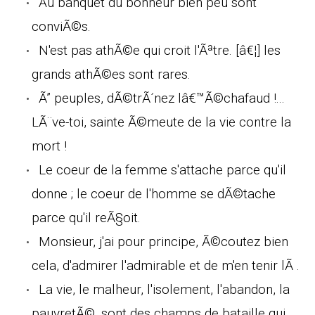
Au banquet du bonheur bien peu sont
conviÃ©s.
N'est pas athÃ©e qui croit l'Ãªtre. [â€¦] les
grands athÃ©es sont rares.
Ã” peuples, dÃ©trÃ´nez lâ€™Ã©chafaud !...
LÃ¨ve-toi, sainte Ã©meute de la vie contre la
mort !
Le coeur de la femme s'attache parce qu'il
donne ; le coeur de l'homme se dÃ©tache
parce qu'il reÃ§oit.
Monsieur, j'ai pour principe, Ã©coutez bien
cela, d'admirer l'admirable et de m'en tenir lÃ .
La vie, le malheur, l'isolement, l'abandon, la
pauvretÃ©, sont des champs de bataille qui