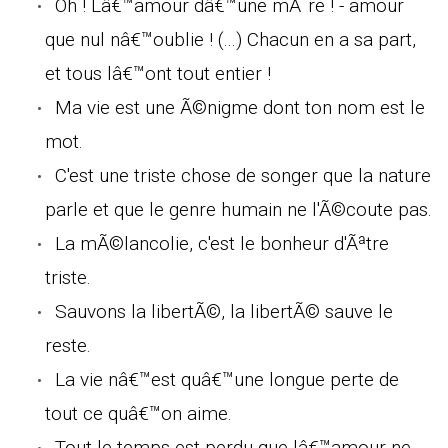
Oh ! Lâ€™amour dâ€™une mÃ¨re ! - amour
que nul nâ€™oublie ! (...) Chacun en a sa part,
et tous lâ€™ont tout entier !
Ma vie est une Ã©nigme dont ton nom est le
mot.
C'est une triste chose de songer que la nature
parle et que le genre humain ne l'Ã©coute pas.
La mÃ©lancolie, c'est le bonheur d'Ãªtre
triste.
Sauvons la libertÃ©, la libertÃ© sauve le
reste.
La vie nâ€™est quâ€™une longue perte de
tout ce quâ€™on aime.
Tout le temps est perdu que lâ€™amour ne