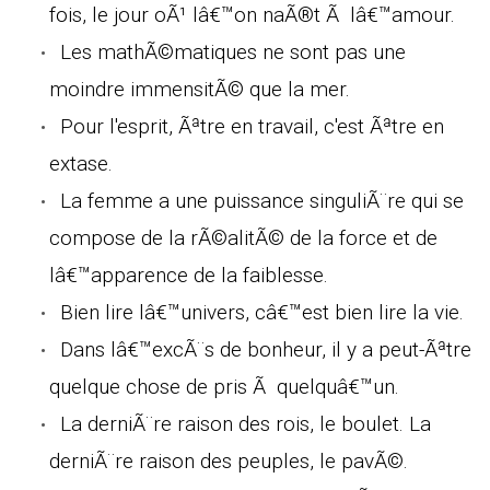
fois, le jour oÃ¹ lâ€™on naÃ®t Ã lâ€™amour.
Les mathÃ©matiques ne sont pas une
moindre immensitÃ© que la mer.
Pour l'esprit, Ãªtre en travail, c'est Ãªtre en
extase.
La femme a une puissance singuliÃ¨re qui se
compose de la rÃ©alitÃ© de la force et de
lâ€™apparence de la faiblesse.
Bien lire lâ€™univers, câ€™est bien lire la vie.
Dans lâ€™excÃ¨s de bonheur, il y a peut-Ãªtre
quelque chose de pris Ã quelquâ€™un.
La derniÃ¨re raison des rois, le boulet. La
derniÃ¨re raison des peuples, le pavÃ©.