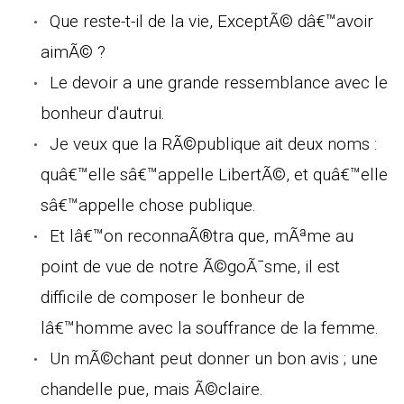
Que reste-t-il de la vie, ExceptÃ© dâ€™avoir
aimÃ© ?
Le devoir a une grande ressemblance avec le
bonheur d'autrui.
Je veux que la RÃ©publique ait deux noms :
quâ€™elle sâ€™appelle LibertÃ©, et quâ€™elle
sâ€™appelle chose publique.
Et lâ€™on reconnaÃ®tra que, mÃªme au
point de vue de notre Ã©goÃ¯sme, il est
difficile de composer le bonheur de
lâ€™homme avec la souffrance de la femme.
Un mÃ©chant peut donner un bon avis ; une
chandelle pue, mais Ã©claire.