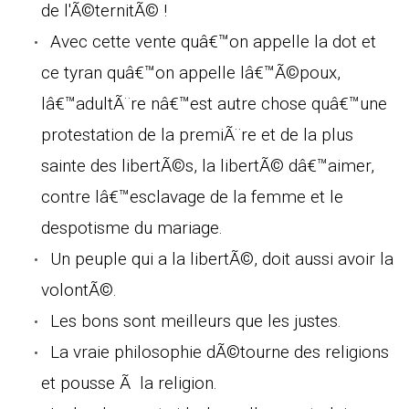
de l'Ã©ternitÃ© !
Avec cette vente quâ€™on appelle la dot et
ce tyran quâ€™on appelle lâ€™Ã©poux,
lâ€™adultÃ¨re nâ€™est autre chose quâ€™une
protestation de la premiÃ¨re et de la plus
sainte des libertÃ©s, la libertÃ© dâ€™aimer,
contre lâ€™esclavage de la femme et le
despotisme du mariage.
Un peuple qui a la libertÃ©, doit aussi avoir la
volontÃ©.
Les bons sont meilleurs que les justes.
La vraie philosophie dÃ©tourne des religions
et pousse Ã la religion.