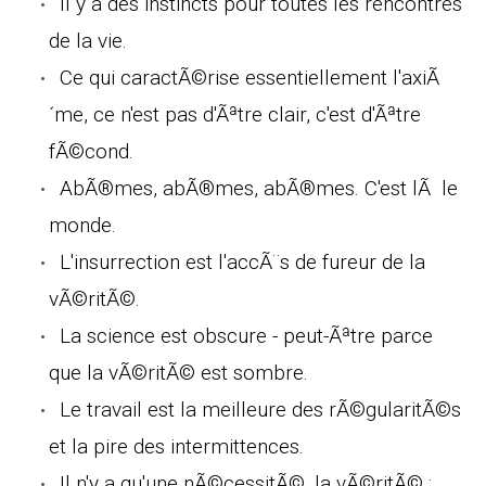
Il y a des instincts pour toutes les rencontres
de la vie.
Ce qui caractÃ©rise essentiellement l'axiÃ
´me, ce n'est pas d'Ãªtre clair, c'est d'Ãªtre
fÃ©cond.
AbÃ®mes, abÃ®mes, abÃ®mes. C'est lÃ le
monde.
L'insurrection est l'accÃ¨s de fureur de la
vÃ©ritÃ©.
La science est obscure - peut-Ãªtre parce
que la vÃ©ritÃ© est sombre.
Le travail est la meilleure des rÃ©gularitÃ©s
et la pire des intermittences.
Il n'y a qu'une nÃ©cessitÃ©, la vÃ©ritÃ© ;