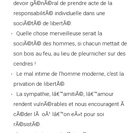
devoir gÃ©nÃ©ral de prendre acte de la
responsabilitÃ© individuelle dans une
sociÃ©tÃ© de libertÃ©.
Quelle chose merveilleuse serait la
sociÃ©tÃ© des hommes, si chacun mettait de
son bois au feu, au lieu de pleurnicher sur des
cendres !
Le mal intime de l'homme moderne, c'est la
privation de libertÃ©.
La sympathie, lâ€™amitiÃ©, lâ€™amour
rendent vulnÃ©rables et nous encouragent Ã
cÃ©der lÃ oÃ¹ lâ€™on eÃ»t pour soi
rÃ©sistÃ©.