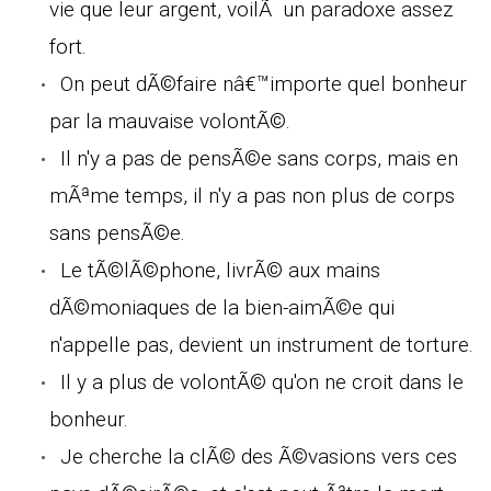
vie que leur argent, voilÃ un paradoxe assez
fort.
On peut dÃ©faire nâ€™importe quel bonheur
par la mauvaise volontÃ©.
Il n'y a pas de pensÃ©e sans corps, mais en
mÃªme temps, il n'y a pas non plus de corps
sans pensÃ©e.
Le tÃ©lÃ©phone, livrÃ© aux mains
dÃ©moniaques de la bien-aimÃ©e qui
n'appelle pas, devient un instrument de torture.
Il y a plus de volontÃ© qu'on ne croit dans le
bonheur.
Je cherche la clÃ© des Ã©vasions vers ces