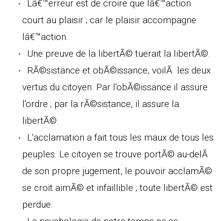
Lâ€™erreur est de croire que lâ€™action
court au plaisir ; car le plaisir accompagne
lâ€™action.
Une preuve de la libertÃ© tuerait la libertÃ©.
RÃ©sistance et obÃ©issance, voilÃ les deux
vertus du citoyen. Par l'obÃ©issance il assure
l'ordre ; par la rÃ©sistance, il assure la
libertÃ©.
L'acclamation a fait tous les maux de tous les
peuples. Le citoyen se trouve portÃ© au-delÃ
de son propre jugement, le pouvoir acclamÃ©
se croit aimÃ© et infaillible ; toute libertÃ© est
perdue.