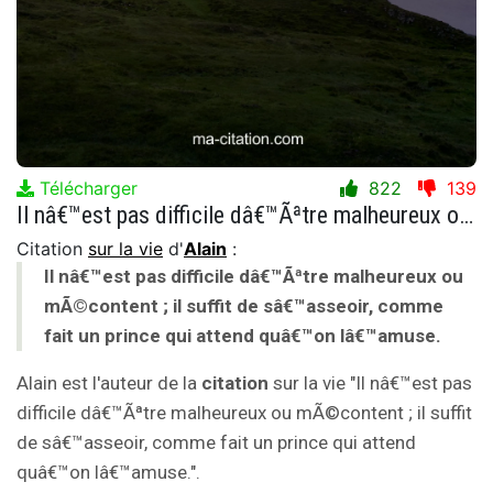
Télécharger
822
139
Il nâ€™est pas difficile dâ€™Ãªtre malheureux ou mÃ©content ; il suffit de sâ€™asseoir, comme fait un prince qui attend quâ€™on lâ€™amuse.
Citation
sur la vie
d'
Alain
:
Il nâ€™est pas difficile dâ€™Ãªtre malheureux ou
mÃ©content ; il suffit de sâ€™asseoir, comme
fait un prince qui attend quâ€™on lâ€™amuse.
Alain est l'auteur de la
citation
sur la vie "Il nâ€™est pas
difficile dâ€™Ãªtre malheureux ou mÃ©content ; il suffit
de sâ€™asseoir, comme fait un prince qui attend
quâ€™on lâ€™amuse.".