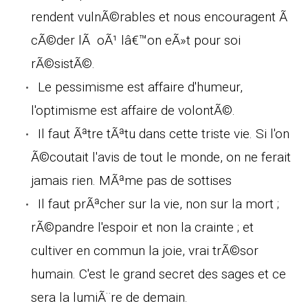
rendent vulnÃ©rables et nous encouragent Ã
cÃ©der lÃ oÃ¹ lâ€™on eÃ»t pour soi
rÃ©sistÃ©.
Le pessimisme est affaire d'humeur,
l'optimisme est affaire de volontÃ©.
Il faut Ãªtre tÃªtu dans cette triste vie. Si l'on
Ã©coutait l'avis de tout le monde, on ne ferait
jamais rien. MÃªme pas de sottises
Il faut prÃªcher sur la vie, non sur la mort ;
rÃ©pandre l'espoir et non la crainte ; et
cultiver en commun la joie, vrai trÃ©sor
humain. C'est le grand secret des sages et ce
sera la lumiÃ¨re de demain.