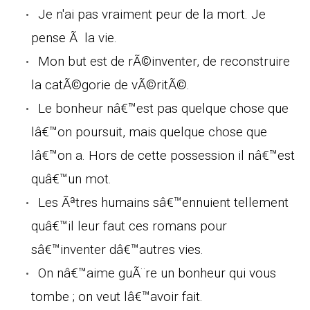
Je n'ai pas vraiment peur de la mort. Je
pense Ã la vie.
Mon but est de rÃ©inventer, de reconstruire
la catÃ©gorie de vÃ©ritÃ©.
Le bonheur nâ€™est pas quelque chose que
lâ€™on poursuit, mais quelque chose que
lâ€™on a. Hors de cette possession il nâ€™est
quâ€™un mot.
Les Ãªtres humains sâ€™ennuient tellement
quâ€™il leur faut ces romans pour
sâ€™inventer dâ€™autres vies.
On nâ€™aime guÃ¨re un bonheur qui vous
tombe ; on veut lâ€™avoir fait.