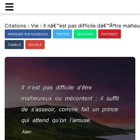
Citations
›
Vie
›
PARTAGER SUR FACEBOOK
TWITTER
WHATSAPP
PINTEREST
TUMBLR
GOOGLE