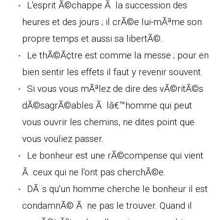
L'esprit Ã©chappe Ã la succession des
heures et des jours ; il crÃ©e lui-mÃªme son
propre temps et aussi sa libertÃ©.
Le thÃ©Ã¢tre est comme la messe ; pour en
bien sentir les effets il faut y revenir souvent.
Si vous vous mÃªlez de dire des vÃ©ritÃ©s
dÃ©sagrÃ©ables Ã lâ€™homme qui peut
vous ouvrir les chemins, ne dites point que
vous vouliez passer.
Le bonheur est une rÃ©compense qui vient
Ã ceux qui ne l'ont pas cherchÃ©e.
DÃ¨s qu'un homme cherche le bonheur il est
condamnÃ© Ã ne pas le trouver. Quand il