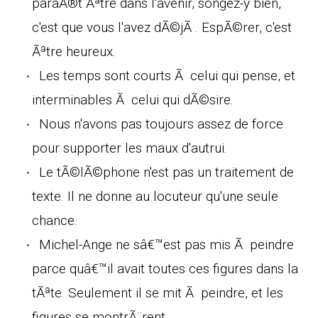
paraÃ®t Ãªtre dans l'avenir, songez-y bien,
c'est que vous l'avez dÃ©jÃ . EspÃ©rer, c'est
Ãªtre heureux.
Les temps sont courts Ã celui qui pense, et
interminables Ã celui qui dÃ©sire.
Nous n'avons pas toujours assez de force
pour supporter les maux d'autrui.
Le tÃ©lÃ©phone n'est pas un traitement de
texte. Il ne donne au locuteur qu'une seule
chance.
Michel-Ange ne sâ€™est pas mis Ã peindre
parce quâ€™il avait toutes ces figures dans la
tÃªte. Seulement il se mit Ã peindre, et les
figures se montrÃ¨rent.