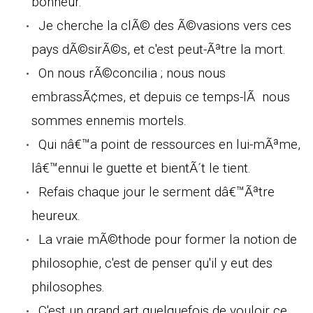
bonheur.
Je cherche la clÃ© des Ã©vasions vers ces
pays dÃ©sirÃ©s, et c'est peut-Ãªtre la mort.
On nous rÃ©concilia ; nous nous
embrassÃ¢mes, et depuis ce temps-lÃ nous
sommes ennemis mortels.
Qui nâ€™a point de ressources en lui-mÃªme,
lâ€™ennui le guette et bientÃ´t le tient.
Refais chaque jour le serment dâ€™Ãªtre
heureux.
La vraie mÃ©thode pour former la notion de
philosophie, c'est de penser qu'il y eut des
philosophes.
C'est un grand art quelquefois de vouloir ce