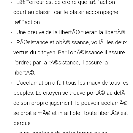
Lâ€™erreur est de croire que lâ€™action
court au plaisir ; car le plaisir accompagne
lâ€™action.
Une preuve de la libertÃ© tuerait la libertÃ©.
RÃ©sistance et obÃ©issance, voilÃ les deux
vertus du citoyen. Par l'obÃ©issance il assure
l'ordre ; par la rÃ©sistance, il assure la
libertÃ©.
L'acclamation a fait tous les maux de tous les
peuples. Le citoyen se trouve portÃ© au-delÃ
de son propre jugement, le pouvoir acclamÃ©
se croit aimÃ© et infaillible ; toute libertÃ© est
perdue.