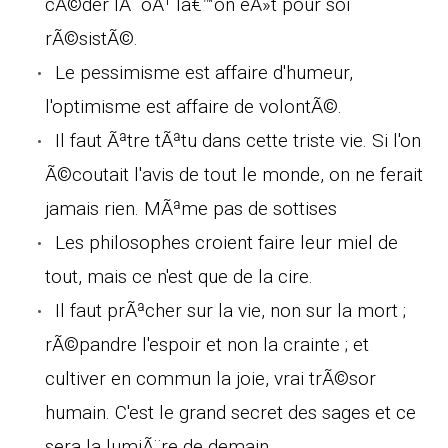
cÃ©der lÃ oÃ¹ lâ€™on eÃ»t pour soi
rÃ©sistÃ©.
Le pessimisme est affaire d'humeur,
l'optimisme est affaire de volontÃ©.
Il faut Ãªtre tÃªtu dans cette triste vie. Si l'on
Ã©coutait l'avis de tout le monde, on ne ferait
jamais rien. MÃªme pas de sottises
Les philosophes croient faire leur miel de
tout, mais ce n'est que de la cire.
Il faut prÃªcher sur la vie, non sur la mort ;
rÃ©pandre l'espoir et non la crainte ; et
cultiver en commun la joie, vrai trÃ©sor
humain. C'est le grand secret des sages et ce
sera la lumiÃ¨re de demain.