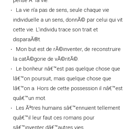
pense Ã la vie.
La vie n'a pas de sens, seule chaque vie
individuelle a un sens, donnÃ© par celui qui vit
cette vie. L'individu trace son trait et
disparaÃ®t.
Mon but est de rÃ©inventer, de reconstruire
la catÃ©gorie de vÃ©ritÃ©.
Le bonheur nâ€™est pas quelque chose que
lâ€™on poursuit, mais quelque chose que
lâ€™on a. Hors de cette possession il nâ€™est
quâ€™un mot.
Les Ãªtres humains sâ€™ennuient tellement
quâ€™il leur faut ces romans pour
sâ€™inventer dâ€™autres vies.