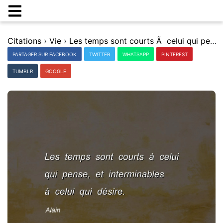
Citations
›
Vie
›
Les temps sont courts Ã celui qui pense, et interminables Ã celui qui dÃ©sire.
PARTAGER SUR FACEBOOK
TWITTER
WHATSAPP
PINTEREST
TUMBLR
GOOGLE