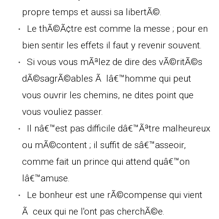
propre temps et aussi sa libertÃ©.
Le thÃ©Ã¢tre est comme la messe ; pour en
bien sentir les effets il faut y revenir souvent.
Si vous vous mÃªlez de dire des vÃ©ritÃ©s
dÃ©sagrÃ©ables Ã lâ€™homme qui peut
vous ouvrir les chemins, ne dites point que
vous vouliez passer.
Il nâ€™est pas difficile dâ€™Ãªtre malheureux
ou mÃ©content ; il suffit de sâ€™asseoir,
comme fait un prince qui attend quâ€™on
lâ€™amuse.
Le bonheur est une rÃ©compense qui vient
Ã ceux qui ne l'ont pas cherchÃ©e.