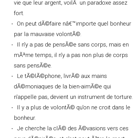
vie que leur argent, voilÃ un paradoxe assez
fort.
On peut dÃ©faire nâ€™importe quel bonheur
par la mauvaise volontÃ©.
Il n'y a pas de pensÃ©e sans corps, mais en
mÃªme temps, il n'y a pas non plus de corps
sans pensÃ©e.
Le tÃ©lÃ©phone, livrÃ© aux mains
dÃ©moniaques de la bien-aimÃ©e qui
n'appelle pas, devient un instrument de torture.
Il y a plus de volontÃ© qu'on ne croit dans le
bonheur.
Je cherche la clÃ© des Ã©vasions vers ces