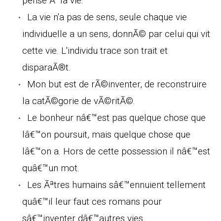
pense Ã la vie.
La vie n'a pas de sens, seule chaque vie
individuelle a un sens, donnÃ© par celui qui vit
cette vie. L'individu trace son trait et
disparaÃ®t.
Mon but est de rÃ©inventer, de reconstruire
la catÃ©gorie de vÃ©ritÃ©.
Le bonheur nâ€™est pas quelque chose que
lâ€™on poursuit, mais quelque chose que
lâ€™on a. Hors de cette possession il nâ€™est
quâ€™un mot.
Les Ãªtres humains sâ€™ennuient tellement
quâ€™il leur faut ces romans pour
sâ€™inventer dâ€™autres vies.