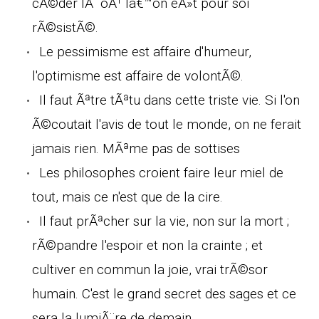
cÃ©der lÃ oÃ¹ lâ€™on eÃ»t pour soi
rÃ©sistÃ©.
Le pessimisme est affaire d'humeur,
l'optimisme est affaire de volontÃ©.
Il faut Ãªtre tÃªtu dans cette triste vie. Si l'on
Ã©coutait l'avis de tout le monde, on ne ferait
jamais rien. MÃªme pas de sottises
Les philosophes croient faire leur miel de
tout, mais ce n'est que de la cire.
Il faut prÃªcher sur la vie, non sur la mort ;
rÃ©pandre l'espoir et non la crainte ; et
cultiver en commun la joie, vrai trÃ©sor
humain. C'est le grand secret des sages et ce
sera la lumiÃ¨re de demain.