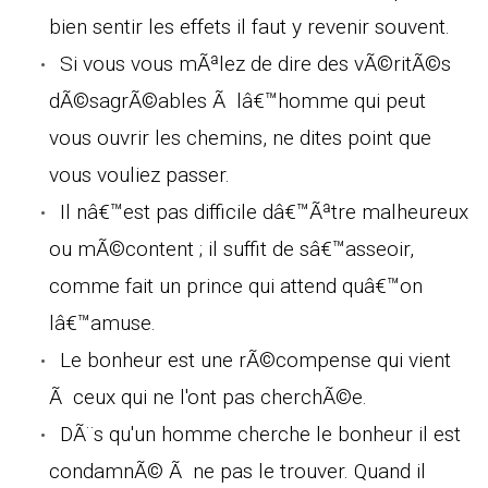
bien sentir les effets il faut y revenir souvent.
Si vous vous mÃªlez de dire des vÃ©ritÃ©s
dÃ©sagrÃ©ables Ã lâ€™homme qui peut
vous ouvrir les chemins, ne dites point que
vous vouliez passer.
Il nâ€™est pas difficile dâ€™Ãªtre malheureux
ou mÃ©content ; il suffit de sâ€™asseoir,
comme fait un prince qui attend quâ€™on
lâ€™amuse.
Le bonheur est une rÃ©compense qui vient
Ã ceux qui ne l'ont pas cherchÃ©e.
DÃ¨s qu'un homme cherche le bonheur il est
condamnÃ© Ã ne pas le trouver. Quand il