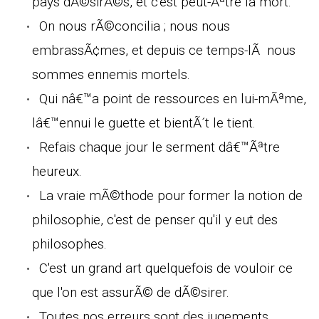
pays dÃ©sirÃ©s, et c'est peut-Ãªtre la mort.
On nous rÃ©concilia ; nous nous
embrassÃ¢mes, et depuis ce temps-lÃ nous
sommes ennemis mortels.
Qui nâ€™a point de ressources en lui-mÃªme,
lâ€™ennui le guette et bientÃ´t le tient.
Refais chaque jour le serment dâ€™Ãªtre
heureux.
La vraie mÃ©thode pour former la notion de
philosophie, c'est de penser qu'il y eut des
philosophes.
C'est un grand art quelquefois de vouloir ce
que l'on est assurÃ© de dÃ©sirer.
Toutes nos erreurs sont des jugements