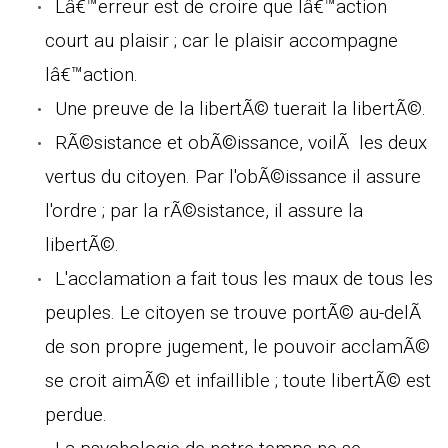
Lâ€™erreur est de croire que lâ€™action
court au plaisir ; car le plaisir accompagne
lâ€™action.
Une preuve de la libertÃ© tuerait la libertÃ©.
RÃ©sistance et obÃ©issance, voilÃ les deux
vertus du citoyen. Par l'obÃ©issance il assure
l'ordre ; par la rÃ©sistance, il assure la
libertÃ©.
L'acclamation a fait tous les maux de tous les
peuples. Le citoyen se trouve portÃ© au-delÃ
de son propre jugement, le pouvoir acclamÃ©
se croit aimÃ© et infaillible ; toute libertÃ© est
perdue.