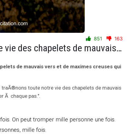
851
163
Nous traÃ®nons toute notre vie des chapelets de mauvais vers et de maximes creuses qui nous font buter Ã chaque pas.
pelets de mauvais vers et de maximes creuses qui
s traÃ®nons toute notre vie des chapelets de mauvais
er Ã chaque pas.".
ois. On peut tromper mille personne une fois.
sonnes, mille fois.