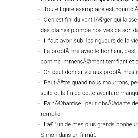
Toute figure exemplaire est nourriciÃ
C'en est fini du vent lÃ©ger qui laisse
des plaines plombe nos vies de son d
Il faut avoir subi les rigueurs de la v
Le problÃ¨me avec le bonheur, c'est
comme immensÃ©ment terrifiant et ang
On peut donner vie aux problÃ¨mes ri
Peut-Ãªtre quand nous mourrons, peut
suite et la fin de cette aventure manq
FainÃ©hantise : peur obsÃ©dante de
remplie.
Lâ€™un de mes plus grands bonheur
Simon dans un filmâ€¦