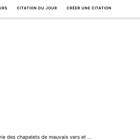
URS
CITATION DU JOUR
CRÉER UNE CITATION
Nous traÃ®nons toute notre vie des chapelets de mauvais vers et de maximes creuses qui nous font buter Ã chaque pas.