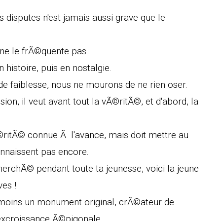
s disputes n'est jamais aussi grave que le
 ne le frÃ©quente pas.
histoire, puis en nostalgie.
e faiblesse, nous ne mourons de ne rien oser.
on, il veut avant tout la vÃ©ritÃ©, et d'abord, la
vÃ©ritÃ© connue Ã l'avance, mais doit mettre au
onnaissent pas encore.
cherchÃ© pendant toute ta jeunesse, voici la jeune
ves !
moins un monument original, crÃ©ateur de
e excroissance Ã©pigonale.