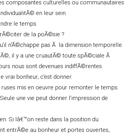
 les composantes culturelles ou communautaires
'individualitÃ© en leur sein.
dre le temps.
r rÃ©citer de la poÃ©sie ?
qu'il n'Ã©chappe pas Ã la dimension temporelle.
mÃ©, il y a une cruautÃ© toute spÃ©ciale Ã
urs nous sont devenues indiffÃ©rentes.
 le vrai bonheur, c'est donner.
 ruses mis en oeuvre pour remonter le temps.
Seule une vie peut donner l'impression de
ien. Si lâ€™on reste dans la position du
ent entrÃ©e au bonheur et portes ouvertes,