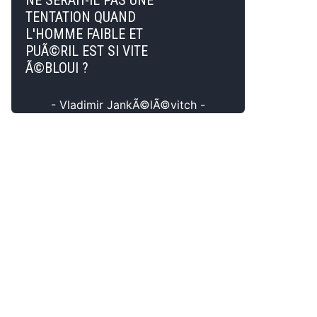
NE SERAIT-IL PAS UNE
TENTATION QUAND
L'HOMME FAIBLE ET
PUÃ©RIL EST SI VITE
Ã©BLOUI ?
- Vladimir JankÃ©lÃ©vitch -