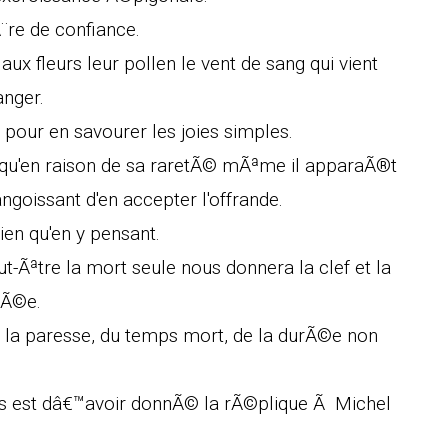
¨re de confiance.
 aux fleurs leur pollen le vent de sang qui vient
anger.
ie pour en savourer les joies simples.
 qu'en raison de sa raretÃ© mÃªme il apparaÃ®t
oissant d'en accepter l'offrande.
en qu'en y pensant.
-Ãªtre la mort seule nous donnera la clef et la
uÃ©e.
 la paresse, du temps mort, de la durÃ©e non
s est dâ€™avoir donnÃ© la rÃ©plique Ã Michel