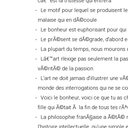
câ€™est la tristesse qui entrera.
Le motif pour lequel se produisent le
malaise qui en dÃ©coule.
Le bonheur est euphorisant pour qui
Le prÃ©sent se dÃ©grade, d'abord en 
La plupart du temps, nous mourons d
Lâ€™art n'exige pas seulement la passi
vÃ©ritÃ© de la passion.
L'art ne doit jamais d'illustrer une 
monde des interrogations qui ne se c
Voici le bonheur, voici ce que tu as 
fille qui Ã©tait Ã la fin de tous tes rÃª
La philosophie franÃ§aise a Ã©tÃ© 
l'histoire intellectuelle, qu'une simpl