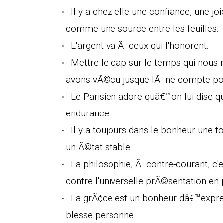
Il y a chez elle une confiance, une j
comme une source entre les feuilles.
L'argent va Ã ceux qui l'honorent.
Mettre le cap sur le temps qui nous 
avons vÃ©cu jusque-lÃ ne compte pour
Le Parisien adore quâ€™on lui dise qu
endurance.
Il y a toujours dans le bonheur une t
un Ã©tat stable.
La philosophie, Ã contre-courant, c'es
contre l'universelle prÃ©sentation en p
La grÃ¢ce est un bonheur dâ€™expre
blesse personne.