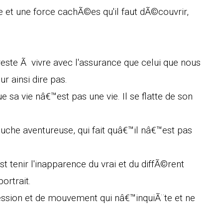
oie et une force cachÃ©es qu'il faut dÃ©couvrir,
reste Ã vivre avec l'assurance que celui que nous
 ainsi dire pas.
e sa vie nâ€™est pas une vie. Il se flatte de son
ouche aventureuse, qui fait quâ€™il nâ€™est pas
t tenir l'inapparence du vrai et du diffÃ©rent
ortrait.
ssion et de mouvement qui nâ€™inquiÃ¨te et ne