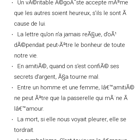
Un vÃ©ritable Ã©goÃ¯ste accepte mÃªme
que les autres soient heureux, s'ils le sont Ã
cause de lui.
La lettre qu'on n'a jamais reÃ§ue, d'oÃ¹
dÃ©pendait peut-Ãªtre le bonheur de toute
notre vie.
En amitiÃ©, quand on s'est confiÃ© ses
secrets d'argent, Ã§a tourne mal.
Entre un homme et une femme, lâ€™amitiÃ©
ne peut Ãªtre que la passerelle qui mÃ¨ne Ã
lâ€™amour.
La mort, si elle nous voyait pleurer, elle se
tordrait.