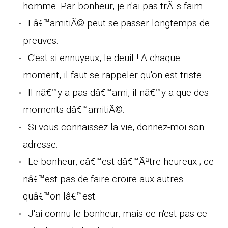
homme. Par bonheur, je n'ai pas trÃ¨s faim.
Lâ€™amitiÃ© peut se passer longtemps de
preuves.
C'est si ennuyeux, le deuil ! A chaque
moment, il faut se rappeler qu'on est triste.
Il nâ€™y a pas dâ€™ami, il nâ€™y a que des
moments dâ€™amitiÃ©.
Si vous connaissez la vie, donnez-moi son
adresse.
Le bonheur, câ€™est dâ€™Ãªtre heureux ; ce
nâ€™est pas de faire croire aux autres
quâ€™on lâ€™est.
J'ai connu le bonheur, mais ce n'est pas ce