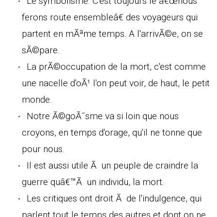
Le symbolisme. C'est toujours le â€œnous
ferons route ensembleâ€ des voyageurs qui
partent en mÃªme temps. A l'arrivÃ©e, on se
sÃ©pare.
La prÃ©occupation de la mort, c'est comme
une nacelle d'oÃ¹ l'on peut voir, de haut, le petit
monde.
Notre Ã©goÃ¯sme va si loin que nous
croyons, en temps d'orage, qu'il ne tonne que
pour nous.
Il est aussi utile Ã un peuple de craindre la
guerre quâ€™Ã un individu, la mort.
Les critiques ont droit Ã de l'indulgence, qui
parlent tout le temps des autres et dont on ne