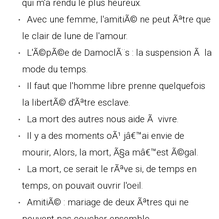
qui m'a rendu le plus heureux.
Avec une femme, l'amitiÃ© ne peut Ãªtre que
le clair de lune de l'amour.
L'Ã©pÃ©e de DamoclÃ¨s : la suspension Ã la
mode du temps.
Il faut que l'homme libre prenne quelquefois
la libertÃ© d'Ãªtre esclave.
La mort des autres nous aide Ã vivre.
Il y a des moments oÃ¹ jâ€™ai envie de
mourir, Alors, la mort, Ã§a mâ€™est Ã©gal.
La mort, ce serait le rÃªve si, de temps en
temps, on pouvait ouvrir l'oeil.
AmitiÃ© : mariage de deux Ãªtres qui ne
peuvent pas coucher ensemble.