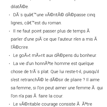
dilatÃ©e.
DÃ¨s quâ€™une vÃ©ritÃ© dÃ©passe cinq
lignes, câ€™est du roman.
Il ne faut point passer plus de temps Ã
parler d'une piÃ¨ce que l'auteur n'en a mis Ã
l'Ã©crire.
Le goÃ»t mÃ»rit aux dÃ©pens du bonheur.
La vie d'un honnÃªte homme est quelque
chose de trÃ¨s plat. Que lui reste-t-il, puisqu'il
s'est retranchÃ© le dÃ©sir de plaire ? Il aime
sa femme, si l'on peut aimer une femme Ã qui
l'on n'a pas Ã faire la cour.
Le vÃ©ritable courage consiste Ã Ãªtre