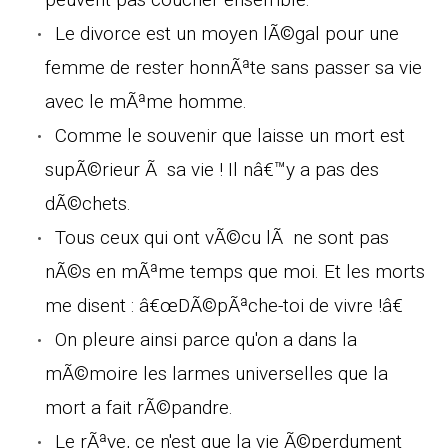
Le divorce est un moyen lÃ©gal pour une
femme de rester honnÃªte sans passer sa vie
avec le mÃªme homme.
Comme le souvenir que laisse un mort est
supÃ©rieur Ã sa vie ! Il nâ€™y a pas des
dÃ©chets.
Tous ceux qui ont vÃ©cu lÃ ne sont pas
nÃ©s en mÃªme temps que moi. Et les morts
me disent : â€œDÃ©pÃªche-toi de vivre !â€
On pleure ainsi parce qu'on a dans la
mÃ©moire les larmes universelles que la
mort a fait rÃ©pandre.
Le rÃªve, ce n'est que la vie Ã©perdument