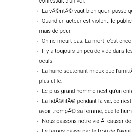
confessait d'un vol.
La vÃ©ritÃ© vaut bien qu'on passe q
Quand un acteur est violent, le public
mais de peur.
On ne meurt pas. La mort, c'est enco
Il y a toujours un peu de vide dans 
oeufs.
La haine soutenant mieux que l'amitiÃ
plus utile.
Le plus grand homme n'est qu'un enf
La fidÃ©litÃ© pendant la vie, ce n'es
avoir trompÃ© sa femme, quelle humil
Nous passons notre vie Ã causer de c
Le temps passe par le trou de l'aigui