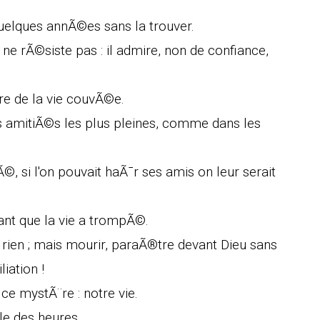
uelques annÃ©es sans la trouver.
 ne rÃ©siste pas : il admire, non de confiance,
re de la vie couvÃ©e.
les amitiÃ©s les plus pleines, comme dans les
©, si l'on pouvait haÃ¯r ses amis on leur serait
ant que la vie a trompÃ©.
t rien ; mais mourir, paraÃ®tre devant Dieu sans
iation !
e mystÃ¨re : notre vie.
lle des heures.