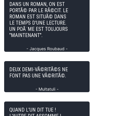
DANS UN ROMAN, ON EST
PORTÃ© PAR LE RÃ©CIT. LE
ROMAN EST SITUÃ© DANS
LE TEMPS D'UNE LECTURE.
UN POÃ¨ME EST TOUJOURS
"MAINTENANT".
- Jacques Roubaud -
DEUX DEMI-VÃ©RITÃ©S NE
FONT PAS UNE VÃ©RITÃ©.
- Multatuli -
QUAND L'UN DIT TUE !