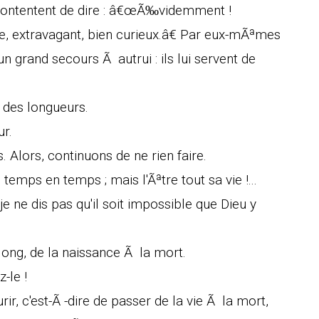
se contentent de dire : â€œÃ‰videmment !
le, extravagant, bien curieux.â€ Par eux-mÃªmes
'un grand secours Ã autrui : ils lui servent de
 a des longueurs.
r.
 Alors, continuons de ne rien faire.
e temps en temps ; mais l'Ãªtre tout sa vie !...
e ne dis pas qu'il soit impossible que Dieu y
long, de la naissance Ã la mort.
-le !
urir, c'est-Ã -dire de passer de la vie Ã la mort,