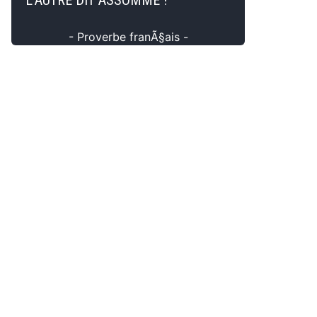
L'AUTRE DIT ASSOMME !
- Proverbe franÃ§ais -