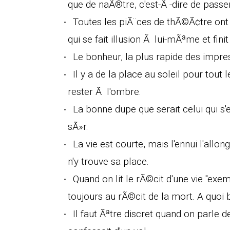
que de naÃ®tre, c'est-Ã -dire de passe
Toutes les piÃ¨ces de thÃ©Ã¢tre ont
qui se fait illusion Ã lui-mÃªme et finit
Le bonheur, la plus rapide des impre
Il y a de la place au soleil pour tou
rester Ã l'ombre.
La bonne dupe que serait celui qui s'e
sÃ»r.
La vie est courte, mais l'ennui l'allo
n'y trouve sa place.
Quand on lit le rÃ©cit d'une vie "exe
toujours au rÃ©cit de la mort. A quoi 
Il faut Ãªtre discret quand on parle 