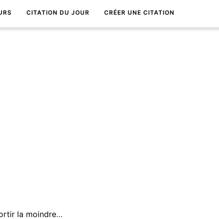
URS
CITATION DU JOUR
CRÉER UNE CITATION
Si d'une discussion pouvait sortir la moindre vÃ©ritÃ©, on discuterait moins.