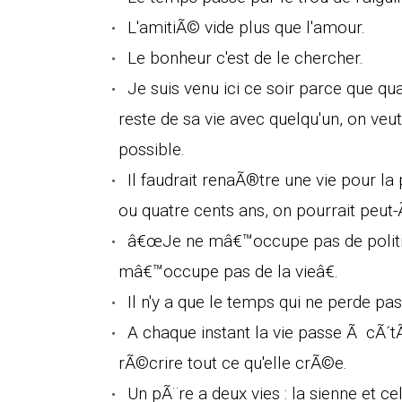
L'amitiÃ© vide plus que l'amour.
Le bonheur c'est de le chercher.
Je suis venu ici ce soir parce que q
reste de sa vie avec quelqu'un, on veu
possible.
Il faudrait renaÃ®tre une vie pour la 
ou quatre cents ans, on pourrait peut
â€œJe ne mâ€™occupe pas de politi
mâ€™occupe pas de la vieâ€.
Il n'y a que le temps qui ne perde pa
A chaque instant la vie passe Ã cÃ´tÃ© 
rÃ©crire tout ce qu'elle crÃ©e.
Un pÃ¨re a deux vies : la sienne et cel