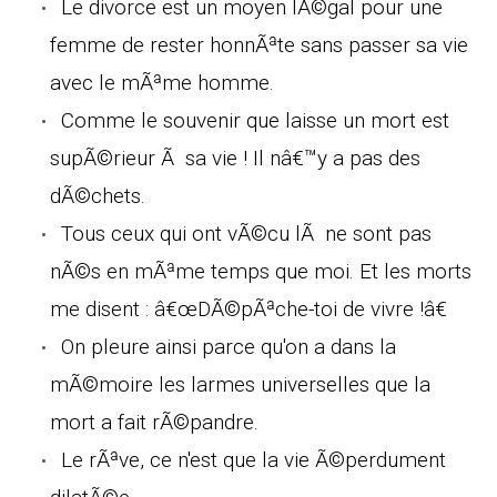
Le divorce est un moyen lÃ©gal pour une
femme de rester honnÃªte sans passer sa vie
avec le mÃªme homme.
Comme le souvenir que laisse un mort est
supÃ©rieur Ã sa vie ! Il nâ€™y a pas des
dÃ©chets.
Tous ceux qui ont vÃ©cu lÃ ne sont pas
nÃ©s en mÃªme temps que moi. Et les morts
me disent : â€œDÃ©pÃªche-toi de vivre !â€
On pleure ainsi parce qu'on a dans la
mÃ©moire les larmes universelles que la
mort a fait rÃ©pandre.
Le rÃªve, ce n'est que la vie Ã©perdument