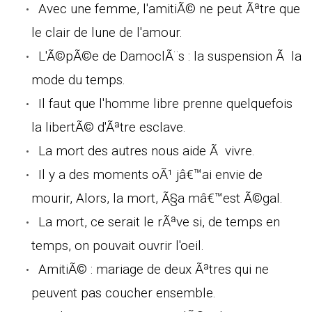
Avec une femme, l'amitiÃ© ne peut Ãªtre que
le clair de lune de l'amour.
L'Ã©pÃ©e de DamoclÃ¨s : la suspension Ã la
mode du temps.
Il faut que l'homme libre prenne quelquefois
la libertÃ© d'Ãªtre esclave.
La mort des autres nous aide Ã vivre.
Il y a des moments oÃ¹ jâ€™ai envie de
mourir, Alors, la mort, Ã§a mâ€™est Ã©gal.
La mort, ce serait le rÃªve si, de temps en
temps, on pouvait ouvrir l'oeil.
AmitiÃ© : mariage de deux Ãªtres qui ne
peuvent pas coucher ensemble.