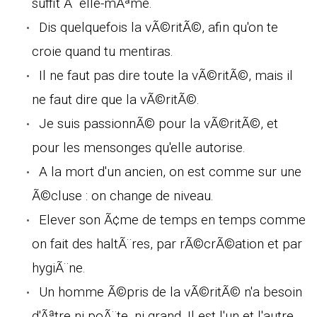
suffit Ã elle-mÃªme.
Dis quelquefois la vÃ©ritÃ©, afin qu'on te
croie quand tu mentiras.
Il ne faut pas dire toute la vÃ©ritÃ©, mais il
ne faut dire que la vÃ©ritÃ©.
Je suis passionnÃ© pour la vÃ©ritÃ©, et
pour les mensonges qu'elle autorise.
A la mort d'un ancien, on est comme sur une
Ã©cluse : on change de niveau.
Elever son Ã¢me de temps en temps comme
on fait des haltÃ¨res, par rÃ©crÃ©ation et par
hygiÃ¨ne.
Un homme Ã©pris de la vÃ©ritÃ© n'a besoin
d'Ãªtre ni poÃ¨te, ni grand. Il est l'un et l'autre