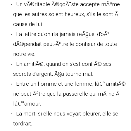
Un vÃ©ritable Ã©goÃ¯ste accepte mÃªme
que les autres soient heureux, s'ils le sont Ã
cause de lui.
La lettre qu'on n'a jamais reÃ§ue, d'oÃ¹
dÃ©pendait peut-Ãªtre le bonheur de toute
notre vie.
En amitiÃ©, quand on s'est confiÃ© ses
secrets d'argent, Ã§a tourne mal.
Entre un homme et une femme, lâ€™amitiÃ©
ne peut Ãªtre que la passerelle qui mÃ¨ne Ã
lâ€™amour.
La mort, si elle nous voyait pleurer, elle se
tordrait.