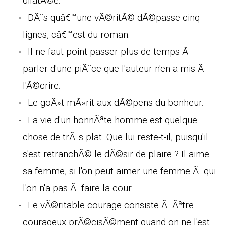
dilatÃ©e.
DÃ¨s quâ€™une vÃ©ritÃ© dÃ©passe cinq
lignes, câ€™est du roman.
Il ne faut point passer plus de temps Ã
parler d'une piÃ¨ce que l'auteur n'en a mis Ã
l'Ã©crire.
Le goÃ»t mÃ»rit aux dÃ©pens du bonheur.
La vie d'un honnÃªte homme est quelque
chose de trÃ¨s plat. Que lui reste-t-il, puisqu'il
s'est retranchÃ© le dÃ©sir de plaire ? Il aime
sa femme, si l'on peut aimer une femme Ã qui
l'on n'a pas Ã faire la cour.
Le vÃ©ritable courage consiste Ã Ãªtre
courageux prÃ©cisÃ©ment quand on ne l'est