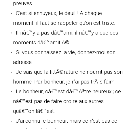
preuves.
C'est si ennuyeux, le deuil ! A chaque
moment, il faut se rappeler qu'on est triste.
Il nâ€™y a pas dâ€™ami, il nâ€™y a que des
moments dâ€™amitiÃ©.
Si vous connaissez la vie, donnez-moi son
adresse.
Je sais que la littÃ©rature ne nourrit pas son
homme. Par bonheur, je n'ai pas trÃ¨s faim.
Le bonheur, câ€™est dâ€™Ãªtre heureux ; ce
nâ€™est pas de faire croire aux autres
quâ€™on lâ€™est.
J'ai connu le bonheur, mais ce n'est pas ce