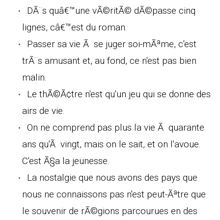
DÃ¨s quâ€™une vÃ©ritÃ© dÃ©passe cinq
lignes, câ€™est du roman.
Passer sa vie Ã se juger soi-mÃªme, c'est
trÃ¨s amusant et, au fond, ce n'est pas bien
malin.
Le thÃ©Ã¢tre n'est qu'un jeu qui se donne des
airs de vie.
On ne comprend pas plus la vie Ã quarante
ans qu'Ã vingt, mais on le sait, et on l'avoue.
C'est Ã§a la jeunesse.
La nostalgie que nous avons des pays que
nous ne connaissons pas n'est peut-Ãªtre que
le souvenir de rÃ©gions parcourues en des