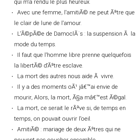
qui m'a rendu le plus heureux.
Avec une femme, l'amitiÃ© ne peut Ãªtre que
le clair de lune de l'amour.
L'Ã©pÃ©e de DamoclÃ¨s : la suspension Ã la
mode du temps.
Il faut que l'homme libre prenne quelquefois
la libertÃ© d'Ãªtre esclave.
La mort des autres nous aide Ã vivre.
Il y a des moments oÃ¹ jâ€™ai envie de
mourir, Alors, la mort, Ã§a mâ€™est Ã©gal.
La mort, ce serait le rÃªve si, de temps en
temps, on pouvait ouvrir l'oeil.
AmitiÃ© : mariage de deux Ãªtres qui ne
peuvent pas coucher ensemble.