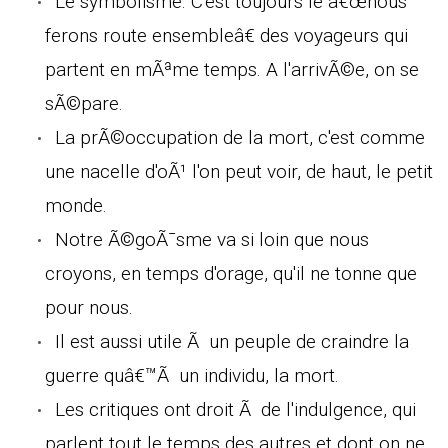
Le symbolisme. C'est toujours le â€œnous
ferons route ensembleâ€ des voyageurs qui
partent en mÃªme temps. A l'arrivÃ©e, on se
sÃ©pare.
La prÃ©occupation de la mort, c'est comme
une nacelle d'oÃ¹ l'on peut voir, de haut, le petit
monde.
Notre Ã©goÃ¯sme va si loin que nous
croyons, en temps d'orage, qu'il ne tonne que
pour nous.
Il est aussi utile Ã un peuple de craindre la
guerre quâ€™Ã un individu, la mort.
Les critiques ont droit Ã de l'indulgence, qui
parlent tout le temps des autres et dont on ne