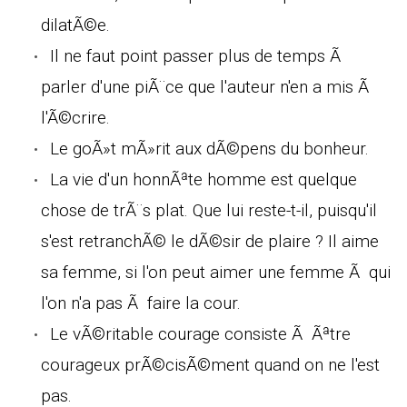
dilatÃ©e.
Il ne faut point passer plus de temps Ã
parler d'une piÃ¨ce que l'auteur n'en a mis Ã
l'Ã©crire.
Le goÃ»t mÃ»rit aux dÃ©pens du bonheur.
La vie d'un honnÃªte homme est quelque
chose de trÃ¨s plat. Que lui reste-t-il, puisqu'il
s'est retranchÃ© le dÃ©sir de plaire ? Il aime
sa femme, si l'on peut aimer une femme Ã qui
l'on n'a pas Ã faire la cour.
Le vÃ©ritable courage consiste Ã Ãªtre
courageux prÃ©cisÃ©ment quand on ne l'est
pas.