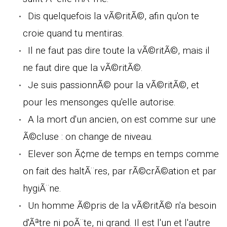
Dis quelquefois la vÃ©ritÃ©, afin qu'on te
croie quand tu mentiras.
Il ne faut pas dire toute la vÃ©ritÃ©, mais il
ne faut dire que la vÃ©ritÃ©.
Je suis passionnÃ© pour la vÃ©ritÃ©, et
pour les mensonges qu'elle autorise.
A la mort d'un ancien, on est comme sur une
Ã©cluse : on change de niveau.
Elever son Ã¢me de temps en temps comme
on fait des haltÃ¨res, par rÃ©crÃ©ation et par
hygiÃ¨ne.
Un homme Ã©pris de la vÃ©ritÃ© n'a besoin
d'Ãªtre ni poÃ¨te, ni grand. Il est l'un et l'autre