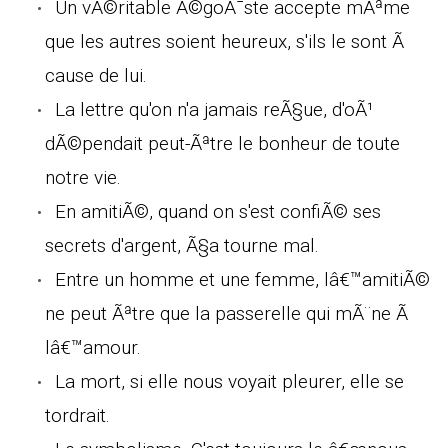
Un vÃ©ritable Ã©goÃ¯ste accepte mÃªme
que les autres soient heureux, s'ils le sont Ã
cause de lui.
La lettre qu'on n'a jamais reÃ§ue, d'oÃ¹
dÃ©pendait peut-Ãªtre le bonheur de toute
notre vie.
En amitiÃ©, quand on s'est confiÃ© ses
secrets d'argent, Ã§a tourne mal.
Entre un homme et une femme, lâ€™amitiÃ©
ne peut Ãªtre que la passerelle qui mÃ¨ne Ã
lâ€™amour.
La mort, si elle nous voyait pleurer, elle se
tordrait.