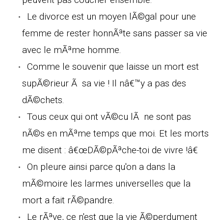
Le divorce est un moyen lÃ©gal pour une
femme de rester honnÃªte sans passer sa vie
avec le mÃªme homme.
Comme le souvenir que laisse un mort est
supÃ©rieur Ã sa vie ! Il nâ€™y a pas des
dÃ©chets.
Tous ceux qui ont vÃ©cu lÃ ne sont pas
nÃ©s en mÃªme temps que moi. Et les morts
me disent : â€œDÃ©pÃªche-toi de vivre !â€
On pleure ainsi parce qu'on a dans la
mÃ©moire les larmes universelles que la
mort a fait rÃ©pandre.
Le rÃªve, ce n'est que la vie Ã©perdument