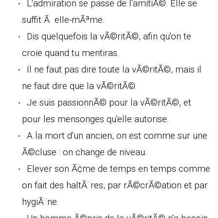
L'admiration se passe de l'amitiÃ©. Elle se
suffit Ã elle-mÃªme.
Dis quelquefois la vÃ©ritÃ©, afin qu'on te
croie quand tu mentiras.
Il ne faut pas dire toute la vÃ©ritÃ©, mais il
ne faut dire que la vÃ©ritÃ©.
Je suis passionnÃ© pour la vÃ©ritÃ©, et
pour les mensonges qu'elle autorise.
A la mort d'un ancien, on est comme sur une
Ã©cluse : on change de niveau.
Elever son Ã¢me de temps en temps comme
on fait des haltÃ¨res, par rÃ©crÃ©ation et par
hygiÃ¨ne.