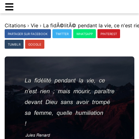
Citations
›
Vie
›
PARTAGER SUR FACEBOOK
TWITTER
WHATSAPP
PINTEREST
TUMBLR
GOOGLE