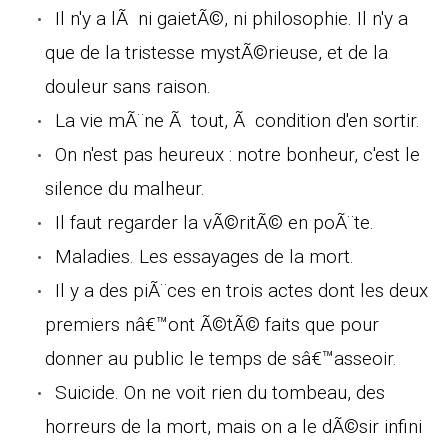
Il n'y a lÃ ni gaietÃ©, ni philosophie. Il n'y a
que de la tristesse mystÃ©rieuse, et de la
douleur sans raison.
La vie mÃ¨ne Ã tout, Ã condition d'en sortir.
On n'est pas heureux : notre bonheur, c'est le
silence du malheur.
Il faut regarder la vÃ©ritÃ© en poÃ¨te.
Maladies. Les essayages de la mort.
Il y a des piÃ¨ces en trois actes dont les deux
premiers nâ€™ont Ã©tÃ© faits que pour
donner au public le temps de sâ€™asseoir.
Suicide. On ne voit rien du tombeau, des
horreurs de la mort, mais on a le dÃ©sir infini