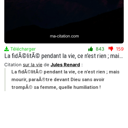
Télécharger
843
159
La fidÃ©litÃ© pendant la vie, ce n'est rien ; mais mourir, paraÃ®tre devant Dieu sans avoir trompÃ© sa femme, quelle humiliation !
Citation
sur la vie
de
Jules Renard
:
La fidÃ©litÃ© pendant la vie, ce n'est rien ; mais
mourir, paraÃ®tre devant Dieu sans avoir
trompÃ© sa femme, quelle humiliation !