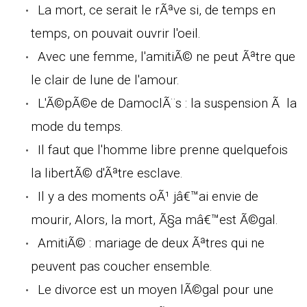
La mort, ce serait le rÃªve si, de temps en
temps, on pouvait ouvrir l'oeil.
Avec une femme, l'amitiÃ© ne peut Ãªtre que
le clair de lune de l'amour.
L'Ã©pÃ©e de DamoclÃ¨s : la suspension Ã la
mode du temps.
Il faut que l'homme libre prenne quelquefois
la libertÃ© d'Ãªtre esclave.
Il y a des moments oÃ¹ jâ€™ai envie de
mourir, Alors, la mort, Ã§a mâ€™est Ã©gal.
AmitiÃ© : mariage de deux Ãªtres qui ne
peuvent pas coucher ensemble.
Le divorce est un moyen lÃ©gal pour une