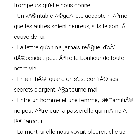
trompeurs qu'elle nous donne.
Un vÃ©ritable Ã©goÃ¯ste accepte mÃªme
que les autres soient heureux, s'ils le sont Ã
cause de lui.
La lettre qu'on n'a jamais reÃ§ue, d'oÃ¹
dÃ©pendait peut-Ãªtre le bonheur de toute
notre vie.
En amitiÃ©, quand on s'est confiÃ© ses
secrets d'argent, Ã§a tourne mal.
Entre un homme et une femme, lâ€™amitiÃ©
ne peut Ãªtre que la passerelle qui mÃ¨ne Ã
lâ€™amour.
La mort, si elle nous voyait pleurer, elle se