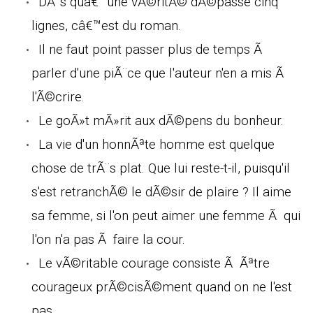
DÃ¨s quâ€™une vÃ©ritÃ© dÃ©passe cinq
lignes, câ€™est du roman.
Il ne faut point passer plus de temps Ã
parler d'une piÃ¨ce que l'auteur n'en a mis Ã
l'Ã©crire.
Le goÃ»t mÃ»rit aux dÃ©pens du bonheur.
La vie d'un honnÃªte homme est quelque
chose de trÃ¨s plat. Que lui reste-t-il, puisqu'il
s'est retranchÃ© le dÃ©sir de plaire ? Il aime
sa femme, si l'on peut aimer une femme Ã qui
l'on n'a pas Ã faire la cour.
Le vÃ©ritable courage consiste Ã Ãªtre
courageux prÃ©cisÃ©ment quand on ne l'est
pas.