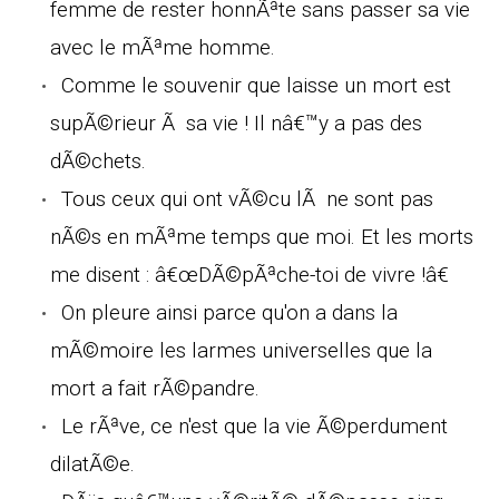
femme de rester honnÃªte sans passer sa vie
avec le mÃªme homme.
Comme le souvenir que laisse un mort est
supÃ©rieur Ã sa vie ! Il nâ€™y a pas des
dÃ©chets.
Tous ceux qui ont vÃ©cu lÃ ne sont pas
nÃ©s en mÃªme temps que moi. Et les morts
me disent : â€œDÃ©pÃªche-toi de vivre !â€
On pleure ainsi parce qu'on a dans la
mÃ©moire les larmes universelles que la
mort a fait rÃ©pandre.
Le rÃªve, ce n'est que la vie Ã©perdument
dilatÃ©e.