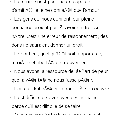
La femme n'est pas encore capable
d'amitiÃ© : elle ne connaÃ®t que l'amour.
Les gens qui nous donnent leur pleine
confiance croient par lÃ avoir un droit sur la
nÃ´tre. C'est une erreur de raisonnement ; des
dons ne sauraient donner un droit.
Le bonheur, quel quâ€™il soit, apporte air,
lumiÃ¨re et libertÃ© de mouvement.
Nous avons la ressource de lâ€™art de peur
que la vÃ©ritÃ© ne nous fasse pÃ©rir.
L'auteur doit cÃ©der la parole Ã son oeuvre.
Il est difficile de vivre avec des humains,
parce qu'il est difficile de se taire.
Avec une voix forte dans la gorge, on est