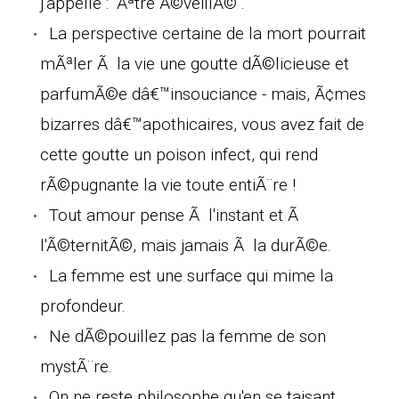
j'appelle : "Ãªtre Ã©veillÃ©".
La perspective certaine de la mort pourrait
mÃªler Ã la vie une goutte dÃ©licieuse et
parfumÃ©e dâ€™insouciance - mais, Ã¢mes
bizarres dâ€™apothicaires, vous avez fait de
cette goutte un poison infect, qui rend
rÃ©pugnante la vie toute entiÃ¨re !
Tout amour pense Ã l'instant et Ã
l'Ã©ternitÃ©, mais jamais Ã la durÃ©e.
La femme est une surface qui mime la
profondeur.
Ne dÃ©pouillez pas la femme de son
mystÃ¨re.
On ne reste philosophe qu'en se taisant.