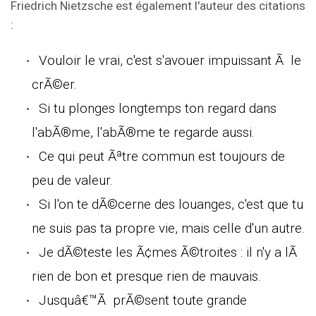
Friedrich Nietzsche est également l'auteur des citations
:
Vouloir le vrai, c'est s'avouer impuissant Ã le
crÃ©er.
Si tu plonges longtemps ton regard dans
l'abÃ®me, l'abÃ®me te regarde aussi.
Ce qui peut Ãªtre commun est toujours de
peu de valeur.
Si l'on te dÃ©cerne des louanges, c'est que tu
ne suis pas ta propre vie, mais celle d'un autre.
Je dÃ©teste les Ã¢mes Ã©troites : il n'y a lÃ
rien de bon et presque rien de mauvais.
Jusquâ€™Ã prÃ©sent toute grande