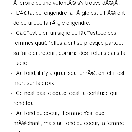
Ã croire qu'une volontÃ© s'y trouve dÃ©jÃ .
L'Ã©tat qui engendre la rÃ¨gle est diffÃ©rent
de celui que la rÃ¨gle engendre.
Câ€™est bien un signe de lâ€™astuce des
femmes quâ€™elles aient su presque partout
sa faire entretenir, comme des frelons dans la
ruche.
Au fond, il n'y a qu'un seul chrÃ©tien, et il est
mort sur la croix.
Ce n'est pas le doute, c'est la certitude qui
rend fou.
Au fond du coeur, l'homme n'est que
mÃ©chant ; mais au fond du coeur, la femme