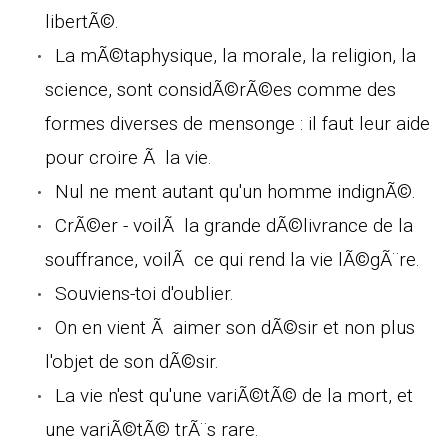
libertÃ©.
La mÃ©taphysique, la morale, la religion, la
science, sont considÃ©rÃ©es comme des
formes diverses de mensonge : il faut leur aide
pour croire Ã la vie.
Nul ne ment autant qu'un homme indignÃ©.
CrÃ©er - voilÃ la grande dÃ©livrance de la
souffrance, voilÃ ce qui rend la vie lÃ©gÃ¨re.
Souviens-toi d'oublier.
On en vient Ã aimer son dÃ©sir et non plus
l'objet de son dÃ©sir.
La vie n'est qu'une variÃ©tÃ© de la mort, et
une variÃ©tÃ© trÃ¨s rare.