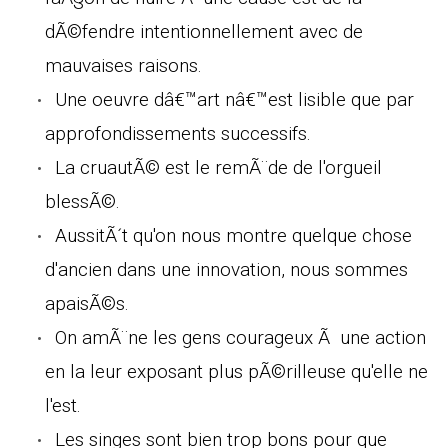
dÃ©fendre intentionnellement avec de
mauvaises raisons.
Une oeuvre dâ€™art nâ€™est lisible que par
approfondissements successifs.
La cruautÃ© est le remÃ¨de de l'orgueil
blessÃ©.
AussitÃ´t qu'on nous montre quelque chose
d'ancien dans une innovation, nous sommes
apaisÃ©s.
On amÃ¨ne les gens courageux Ã une action
en la leur exposant plus pÃ©rilleuse qu'elle ne
l'est.
Les singes sont bien trop bons pour que