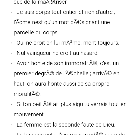
que de la maÃ®triser.
Je suis corps tout entier et rien d'autre ;
l'Ã¢me n'est qu'un mot dÃ©signant une
parcelle du corps.
Qui ne croit en lui-mÃªme, ment toujours.
Nul vainqueur ne croit au hasard.
Avoir honte de son immoralitÃ©, c'est un
premier degrÃ© de l'Ã©chelle ; arrivÃ© en
haut, on aura honte aussi de sa propre
moralitÃ©.
Si ton oeil Ã©tait plus aigu tu verrais tout en
mouvement.
La femme est la seconde faute de Dieu.
Le langage est-il l'expression adÃ©quate de