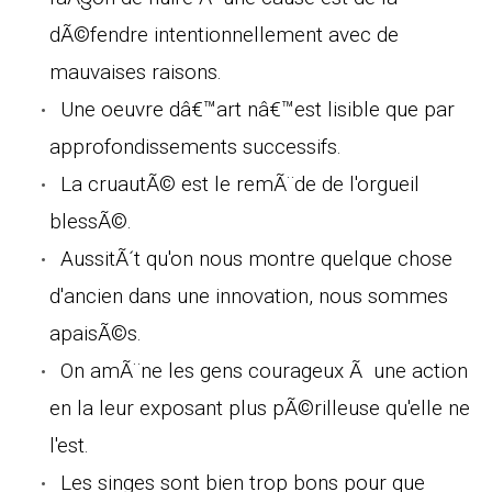
dÃ©fendre intentionnellement avec de
mauvaises raisons.
Une oeuvre dâ€™art nâ€™est lisible que par
approfondissements successifs.
La cruautÃ© est le remÃ¨de de l'orgueil
blessÃ©.
AussitÃ´t qu'on nous montre quelque chose
d'ancien dans une innovation, nous sommes
apaisÃ©s.
On amÃ¨ne les gens courageux Ã une action
en la leur exposant plus pÃ©rilleuse qu'elle ne
l'est.
Les singes sont bien trop bons pour que