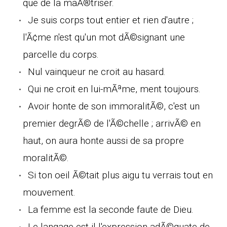
que de la maÃ®triser.
Je suis corps tout entier et rien d'autre ;
l'Ã¢me n'est qu'un mot dÃ©signant une
parcelle du corps.
Nul vainqueur ne croit au hasard.
Qui ne croit en lui-mÃªme, ment toujours.
Avoir honte de son immoralitÃ©, c'est un
premier degrÃ© de l'Ã©chelle ; arrivÃ© en
haut, on aura honte aussi de sa propre
moralitÃ©.
Si ton oeil Ã©tait plus aigu tu verrais tout en
mouvement.
La femme est la seconde faute de Dieu.
Le langage est-il l'expression adÃ©quate de