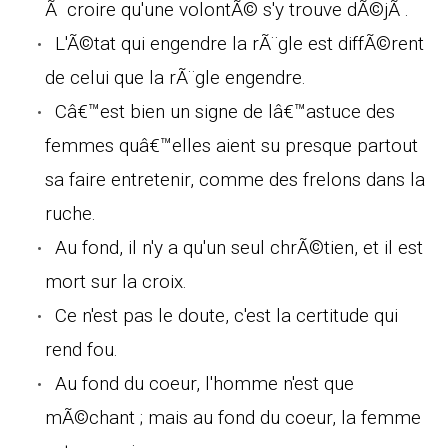
Ã croire qu'une volontÃ© s'y trouve dÃ©jÃ .
L'Ã©tat qui engendre la rÃ¨gle est diffÃ©rent
de celui que la rÃ¨gle engendre.
Câ€™est bien un signe de lâ€™astuce des
femmes quâ€™elles aient su presque partout
sa faire entretenir, comme des frelons dans la
ruche.
Au fond, il n'y a qu'un seul chrÃ©tien, et il est
mort sur la croix.
Ce n'est pas le doute, c'est la certitude qui
rend fou.
Au fond du coeur, l'homme n'est que
mÃ©chant ; mais au fond du coeur, la femme