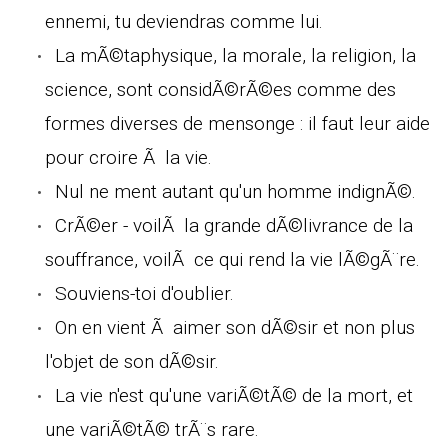
ennemi, tu deviendras comme lui.
La mÃ©taphysique, la morale, la religion, la
science, sont considÃ©rÃ©es comme des
formes diverses de mensonge : il faut leur aide
pour croire Ã la vie.
Nul ne ment autant qu'un homme indignÃ©.
CrÃ©er - voilÃ la grande dÃ©livrance de la
souffrance, voilÃ ce qui rend la vie lÃ©gÃ¨re.
Souviens-toi d'oublier.
On en vient Ã aimer son dÃ©sir et non plus
l'objet de son dÃ©sir.
La vie n'est qu'une variÃ©tÃ© de la mort, et
une variÃ©tÃ© trÃ¨s rare.