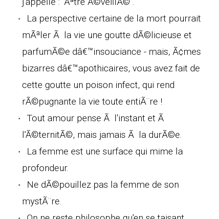
j'appelle : "Ãªtre Ã©veillÃ©".
La perspective certaine de la mort pourrait
mÃªler Ã la vie une goutte dÃ©licieuse et
parfumÃ©e dâ€™insouciance - mais, Ã¢mes
bizarres dâ€™apothicaires, vous avez fait de
cette goutte un poison infect, qui rend
rÃ©pugnante la vie toute entiÃ¨re !
Tout amour pense Ã l'instant et Ã
l'Ã©ternitÃ©, mais jamais Ã la durÃ©e.
La femme est une surface qui mime la
profondeur.
Ne dÃ©pouillez pas la femme de son
mystÃ¨re.
On ne reste philosophe qu'en se taisant.