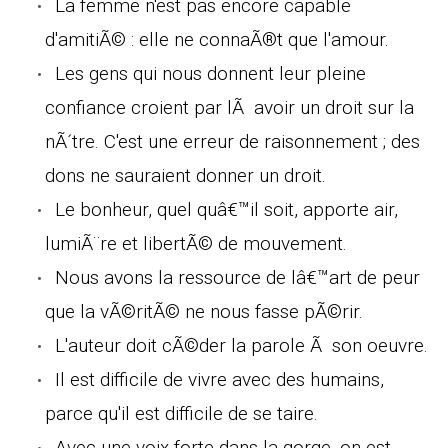
La femme n'est pas encore capable
d'amitiÃ© : elle ne connaÃ®t que l'amour.
Les gens qui nous donnent leur pleine
confiance croient par lÃ avoir un droit sur la
nÃ´tre. C'est une erreur de raisonnement ; des
dons ne sauraient donner un droit.
Le bonheur, quel quâ€™il soit, apporte air,
lumiÃ¨re et libertÃ© de mouvement.
Nous avons la ressource de lâ€™art de peur
que la vÃ©ritÃ© ne nous fasse pÃ©rir.
L'auteur doit cÃ©der la parole Ã son oeuvre.
Il est difficile de vivre avec des humains,
parce qu'il est difficile de se taire.
Avec une voix forte dans la gorge, on est