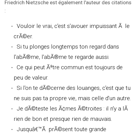
Friedrich Nietzsche est également l'auteur des citations
:
Vouloir le vrai, c'est s'avouer impuissant Ã le
crÃ©er.
Si tu plonges longtemps ton regard dans
l'abÃ®me, l'abÃ®me te regarde aussi.
Ce qui peut Ãªtre commun est toujours de
peu de valeur.
Si l'on te dÃ©cerne des louanges, c'est que tu
ne suis pas ta propre vie, mais celle d'un autre.
Je dÃ©teste les Ã¢mes Ã©troites : il n'y a lÃ
rien de bon et presque rien de mauvais.
Jusquâ€™Ã prÃ©sent toute grande