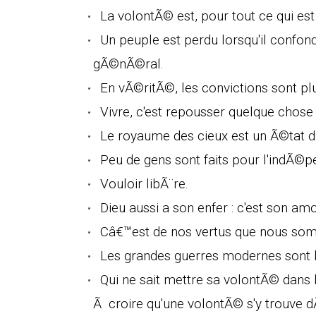
La volontÃ© est, pour tout ce qui e
Un peuple est perdu lorsqu'il confon
gÃ©nÃ©ral.
En vÃ©ritÃ©, les convictions sont p
Vivre, c'est repousser quelque chose 
Le royaume des cieux est un Ã©tat d
Peu de gens sont faits pour l'indÃ©pe
Vouloir libÃ¨re.
Dieu aussi a son enfer : c'est son 
Câ€™est de nos vertus que nous som
Les grandes guerres modernes sont 
Qui ne sait mettre sa volontÃ© dans 
Ã croire qu'une volontÃ© s'y trouve d