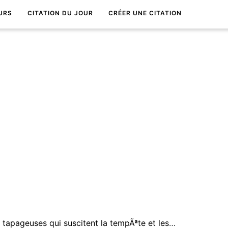
URS
CITATION DU JOUR
CRÉER UNE CITATION
Ce sont les paroles les moins tapageuses qui suscitent la tempÃªte et les pensÃ©es qui mÃ¨nent le monde viennent sur des pattes de colombe.