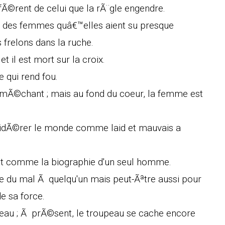
ffÃ©rent de celui que la rÃ¨gle engendre.
e des femmes quâ€™elles aient su presque
 frelons dans la ruche.
et il est mort sur la croix.
de qui rend fou.
 mÃ©chant ; mais au fond du coeur, la femme est
idÃ©rer le monde comme laid et mauvais a
oit comme la biographie d'un seul homme.
re du mal Ã quelqu'un mais peut-Ãªtre aussi pour
e sa force.
peau ; Ã prÃ©sent, le troupeau se cache encore