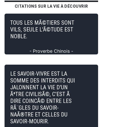
CITATIONS SUR LA VIE À DÉCOUVRIR
TOUS LES MÃ©TIERS SONT
VILS, SEULE L'Ã©TUDE EST
NOBLE.
- Proverbe Chinois -
LE SAVOIR-VIVRE EST LA
SOMME DES INTERDITS QUI
JALONNENT LA VIE D'UN
ÃªTRE CIVILISÃ©, C'EST Ã
DIRE COINCÃ© ENTRE LES
RÃ¨GLES DU SAVOIR-
NAÃ®TRE ET CELLES DU
SAVOIR-MOURIR.