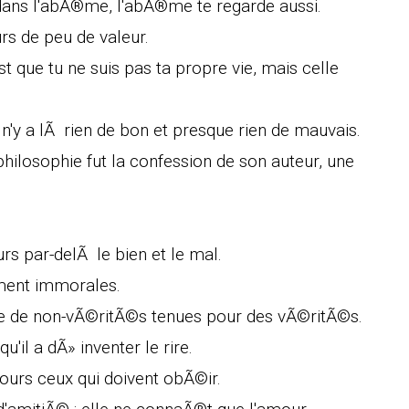
dans l'abÃ®me, l'abÃ®me te regarde aussi.
rs de peu de valeur.
st que tu ne suis pas ta propre vie, mais celle
n'y a lÃ rien de bon et presque rien de mauvais.
losophie fut la confession de son auteur, une
urs par-delÃ le bien et le mal.
ement immorales.
-dire de non-vÃ©ritÃ©s tenues pour des vÃ©ritÃ©s.
il a dÃ» inventer le rire.
ours ceux qui doivent obÃ©ir.