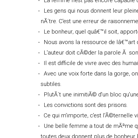
La femme n'est pas encore capable d
Les gens qui nous donnent leur pleine
nÃ´tre. C'est une erreur de raisonneme
Le bonheur, quel quâ€™il soit, appor
Nous avons la ressource de lâ€™art 
L'auteur doit cÃ©der la parole Ã son
Il est difficile de vivre avec des humain
Avec une voix forte dans la gorge, o
subtiles.
PlutÃ´t une inimitiÃ© d'un bloc qu'un
Les convictions sont des prisons.
Ce qui m'importe, c'est l'Ã©ternelle v
Une belle femme a tout de mÃªme q
toutes deux donnent plus de bonheur l