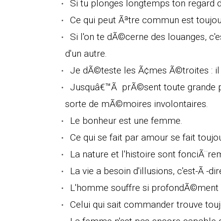
Si tu plonges longtemps ton regard 
Ce qui peut Ãªtre commun est toujou
Si l'on te dÃ©cerne des louanges, c'e
d'un autre.
Je dÃ©teste les Ã¢mes Ã©troites : il 
Jusquâ€™Ã prÃ©sent toute grande phi
sorte de mÃ©moires involontaires.
Le bonheur est une femme.
Ce qui se fait par amour se fait toujo
La nature et l'histoire sont fonciÃ¨r
La vie a besoin d'illusions, c'est-Ã 
L'homme souffre si profondÃ©ment qu'
Celui qui sait commander trouve touj