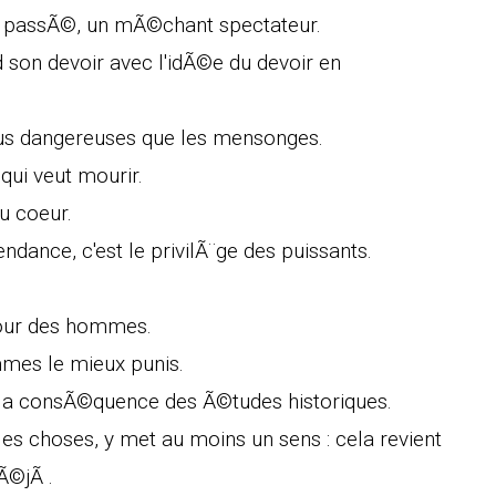
st passÃ©, un mÃ©chant spectateur.
d son devoir avec l'idÃ©e du devoir en
lus dangereuses que les mensonges.
qui veut mourir.
u coeur.
ndance, c'est le privilÃ¨ge des puissants.
amour des hommes.
mes le mieux punis.
la consÃ©quence des Ã©tudes historiques.
les choses, y met au moins un sens : cela revient
Ã©jÃ .