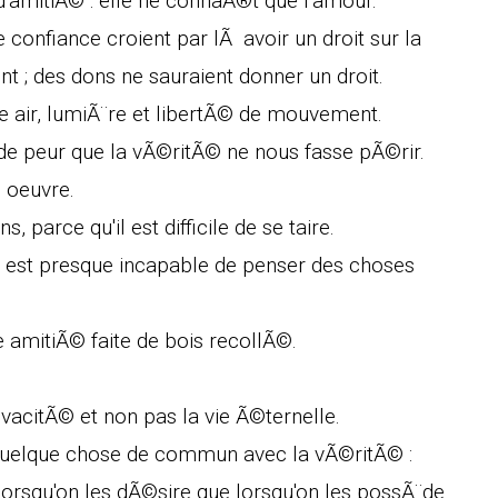
'amitiÃ© : elle ne connaÃ®t que l'amour.
 confiance croient par lÃ avoir un droit sur la
nt ; des dons ne sauraient donner un droit.
te air, lumiÃ¨re et libertÃ© de mouvement.
de peur que la vÃ©ritÃ© ne nous fasse pÃ©rir.
 oeuvre.
s, parce qu'il est difficile de se taire.
n est presque incapable de penser des choses
e amitiÃ© faite de bois recollÃ©.
ivacitÃ© et non pas la vie Ã©ternelle.
uelque chose de commun avec la vÃ©ritÃ© :
orsqu'on les dÃ©sire que lorsqu'on les possÃ¨de.